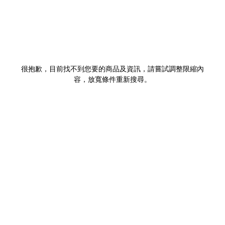
很抱歉，目前找不到您要的商品及資訊，請嘗試調整限縮內
容，放寬條件重新搜尋。