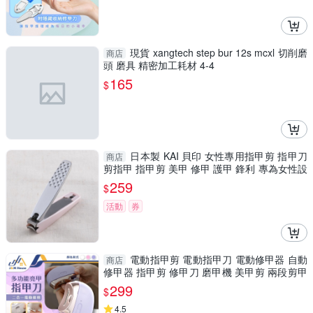
現貨 xangtech step bur 12s mcxl 切削磨
商店
頭 磨具 精密加工耗材 4-4
165
$
日本製 KAI 貝印 女性專用指甲剪 指甲刀
商店
剪指甲 指甲剪 美甲 修甲 護甲 鋒利 專為女性設
計 指甲剪
259
$
活動
券
電動指甲剪 電動指甲刀 電動修甲器 自動
商店
修甲器 指甲剪 修甲刀 磨甲機 美甲剪 兩段剪甲
模式
299
$
4.5