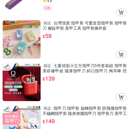
4.8
活動
台灣現貨 指甲剪 可愛造型指甲剪 指甲剪
商店
刀 腳趾甲剪 美甲工具 指甲剪兩件套
59
$
七素炫彩小立方指甲刀3件套装組 指甲剪
商店
美容修甲組 隨身指甲刀 斜口指甲刀 掏耳棒 挖
耳棒
139
$
指甲刀 指甲剪 旋轉指甲剪 防飛濺指甲剪
商店
不鏽鋼指甲剪 隨身便攜指甲刀 指甲剪刀 美甲工
具
149
$