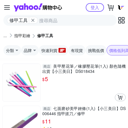
Yahoo購物中心
登入
修甲工具
指甲彩繪
修甲工具
分類
品牌
快速到貨
有現貨
挑戰低價
價格低到
美甲壓花筆／橡膠壓花筆(1入) 顏色隨機
商店
出貨【小三美日】 DS018434
5
$
七面磨砂美甲銼條(1入)【小三美日】DS
商店
006446 指甲搓刀／修甲
11
$