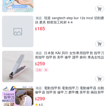
現貨 xangtech step bur 12s mcxl 切削磨
商店
頭 磨具 精密加工耗材 4-4
165
$
日本製 KAI 貝印 女性專用指甲剪 指甲刀
商店
剪指甲 指甲剪 美甲 修甲 護甲 鋒利 專為女性設
計 指甲剪
259
$
活動
券
電動指甲剪 電動指甲刀 電動修甲器 自動
商店
修甲器 指甲剪 修甲刀 磨甲機 美甲剪 兩段剪甲
模式
299
$
4.5