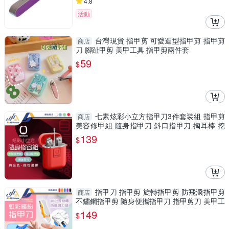
4.8
活動
台灣現貨 指甲剪 可愛造型指甲剪 指甲剪
商店
刀 腳趾甲剪 美甲工具 指甲剪兩件套
59
$
七素炫彩小立方指甲刀3件套装組 指甲剪
商店
美容修甲組 隨身指甲刀 斜口指甲刀 掏耳棒 挖
耳棒
139
$
指甲刀 指甲剪 旋轉指甲剪 防飛濺指甲剪
商店
不鏽鋼指甲剪 隨身便攜指甲刀 指甲剪刀 美甲工
具
149
$