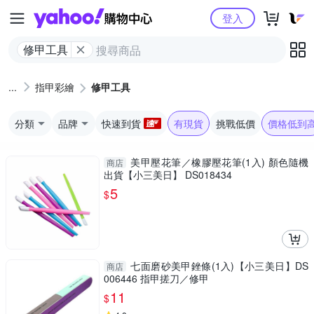
Yahoo購物中心
登入
修甲工具
指甲彩繪
修甲工具
分類
品牌
快速到貨
有現貨
挑戰低價
價格低到
美甲壓花筆／橡膠壓花筆(1入) 顏色隨機
商店
出貨【小三美日】 DS018434
5
$
七面磨砂美甲銼條(1入)【小三美日】DS
商店
006446 指甲搓刀／修甲
11
$