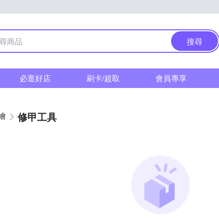
搜尋
必逛好店
刷卡/超取
會員專享
修甲工具
繪