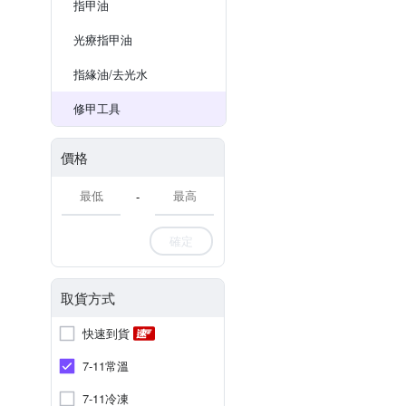
指甲油
光療指甲油
指緣油/去光水
修甲工具
價格
-
確定
取貨方式
快速到貨
7-11常溫
7-11冷凍