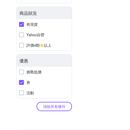
商品狀況
有現貨
Yahoo自營
評價4顆
以上
優惠
挑戰低價
券
活動
清除所有條件