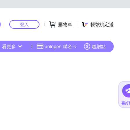
購物車
帳號綁定送
登入
看更多
uniopen 聯名卡
超贈點