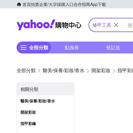
首頁
拍賣
企業/大宗採購入口
合作招商
App下載
Yahoo購物中心
修甲工具
全部分類
點換券
登記送
醫美/保養/彩妝/香水
開架彩妝
指甲彩
相關分類
醫美/保養/彩妝/香水
開架彩妝
指甲彩繪