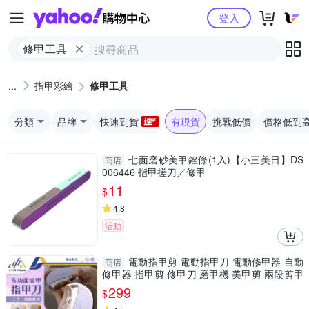
Yahoo購物中心
登入
修甲工具
指甲彩繪
修甲工具
分類
品牌
快速到貨
有現貨
挑戰低價
價格低到
七面磨砂美甲銼條(1入)【小三美日】DS
商店
006446 指甲搓刀／修甲
11
$
4.8
活動
電動指甲剪 電動指甲刀 電動修甲器 自動
商店
修甲器 指甲剪 修甲刀 磨甲機 美甲剪 兩段剪甲
模式
299
$