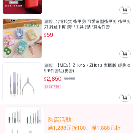
台灣現貨 指甲剪 可愛造型指甲剪 指甲剪
商店
刀 腳趾甲剪 美甲工具 指甲剪兩件套
59
$
【ME5】ZH012 / ZH013 專櫃版 經典凍
商店
甲5件套組(皮套)
2,850
$
$
3,050
限時下殺
跨店活動
滿1,288元折100、滿1,888元折