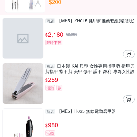
$200
【ME5】ZH015 健甲師推薦套組(精裝版)
商店
2,180
$
$
2,380
限時下殺
日本製 KAI 貝印 女性專用指甲剪 指甲刀
商店
剪指甲 指甲剪 美甲 修甲 護甲 鋒利 專為女性設
計 指甲剪
259
$
活動
券
【ME5】H025 無線電動磨甲器
商店
980
$
活動