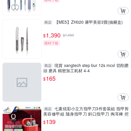
【ME5】ZH020 康甲美容3寶(抽屜盒)
商店
1,390
$
$
1,490
限時下殺
現貨 xangtech step bur 12s mcxl 切削磨
商店
頭 磨具 精密加工耗材 4-4
165
$
七素炫彩小立方指甲刀3件套装組 指甲剪
商店
美容修甲組 隨身指甲刀 斜口指甲刀 掏耳棒 挖
耳棒
139
$