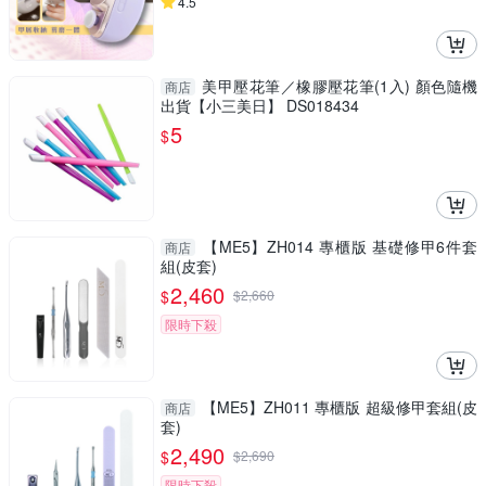
4.5
美甲壓花筆／橡膠壓花筆(1入) 顏色隨機
商店
出貨【小三美日】 DS018434
5
$
【ME5】ZH014 專櫃版 基礎修甲6件套
商店
組(皮套)
2,460
$
$
2,660
限時下殺
【ME5】ZH011 專櫃版 超級修甲套組(皮
商店
套)
2,490
$
$
2,690
限時下殺