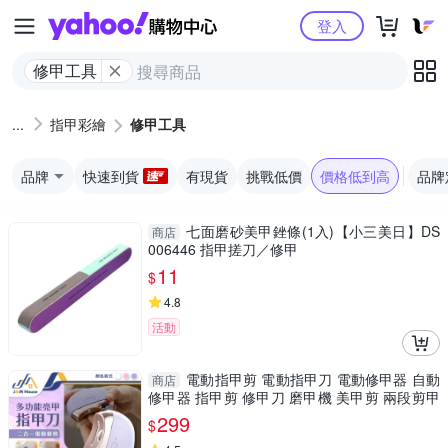
Yahoo購物中心
登入
修甲工具
指甲彩繪
修甲工具
品牌
快速到貨
有現貨
挑戰低價
價格低到高
品牌
七面磨砂美甲銼條(1入)【小三美日】DS
商店
006446 指甲搓刀／修甲
11
$
4.8
活動
電動指甲剪 電動指甲刀 電動修甲器 自動
商店
修甲器 指甲剪 修甲刀 磨甲機 美甲剪 兩段剪甲
模式
299
$