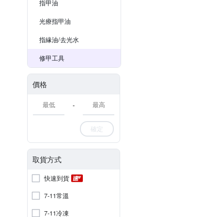
指甲油
光療指甲油
指緣油/去光水
修甲工具
價格
-
確定
取貨方式
快速到貨
7-11常溫
7-11冷凍