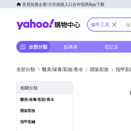
首頁
拍賣
企業/大宗採購入口
合作招商
App下載
Yahoo購物中心
修甲工具
全部分類
點換券
登記送
醫美/保養/彩妝/香水
開架彩妝
指甲彩
相關分類
醫美/保養/彩妝/香水
開架彩妝
指甲彩繪