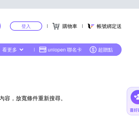
購物車
帳號綁定送
登入
看更多
uniopen 聯名卡
超贈點
內容，放寬條件重新搜尋。