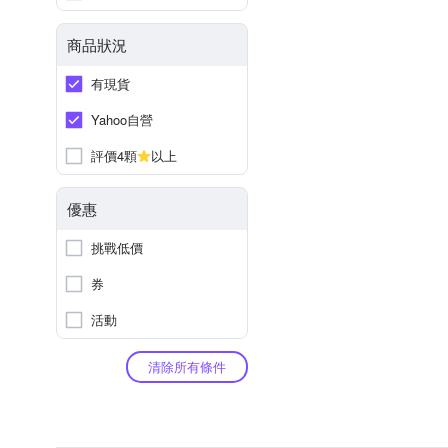
商品狀況
有現貨
Yahoo自營
評價4顆
以上
優惠
挑戰低價
券
活動
清除所有條件