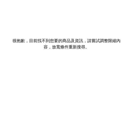
很抱歉，目前找不到您要的商品及資訊，請嘗試調整限縮內
容，放寬條件重新搜尋。