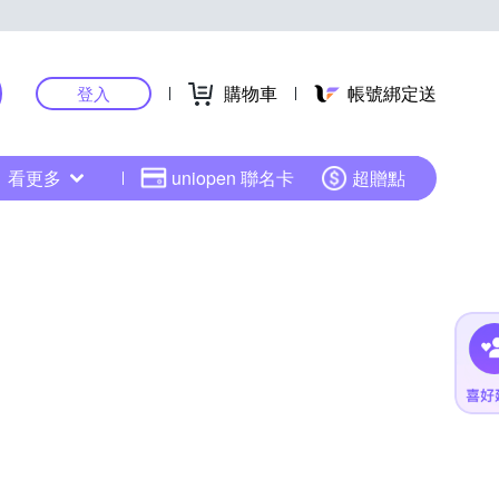
購物車
帳號綁定送
登入
看更多
uniopen 聯名卡
超贈點