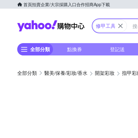
首頁
拍賣
企業/大宗採購入口
合作招商
App下載
Yahoo購物中心
修甲工具
全部分類
點換券
登記送
醫美/保養/彩妝/香水
開架彩妝
指甲彩