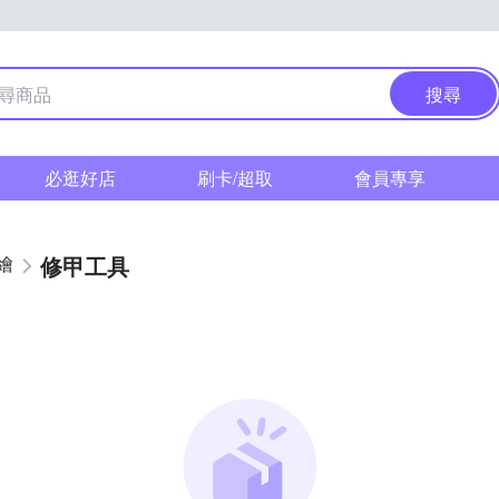
搜尋
必逛好店
刷卡/超取
會員專享
修甲工具
繪