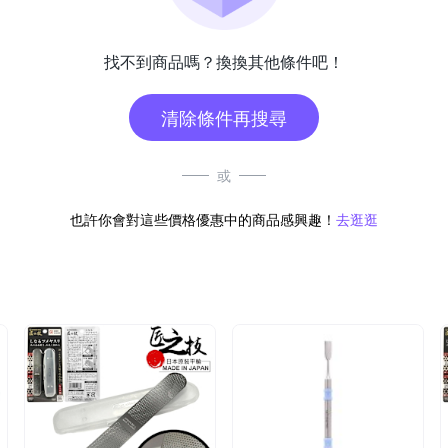
找不到商品嗎？換換其他條件吧！
清除條件再搜尋
或
也許你會對這些價格優惠中的商品感興趣！
去逛逛