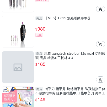
【ME5】H025 無線電動磨甲器
商店
980
$
活動
現貨 xangtech step bur 12s mcxl 切削磨
商店
頭 磨具 精密加工耗材 4-4
165
$
指甲刀 指甲剪 旋轉指甲剪 防飛濺指甲剪
商店
不鏽鋼指甲剪 隨身便攜指甲刀 指甲剪刀 美甲工
具
149
$