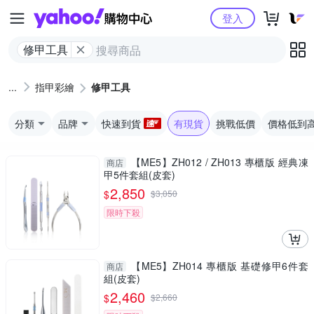
Yahoo購物中心
登入
修甲工具
指甲彩繪
修甲工具
分類
品牌
快速到貨
有現貨
挑戰低價
價格低到
【ME5】ZH012 / ZH013 專櫃版 經典凍
商店
甲5件套組(皮套)
2,850
$
$
3,050
限時下殺
【ME5】ZH014 專櫃版 基礎修甲6件套
商店
組(皮套)
2,460
$
$
2,660