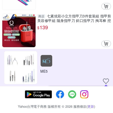
七素炫彩小立方指甲刀3件套装組 指甲剪
商店
美容修甲組 隨身指甲刀 斜口指甲刀 掏耳棒 挖
耳棒
139
$
ME5
現在可以追蹤你喜愛的商店！
Yahoo台灣電子商務 版權所有 © 2026 服務條款(
更新
)