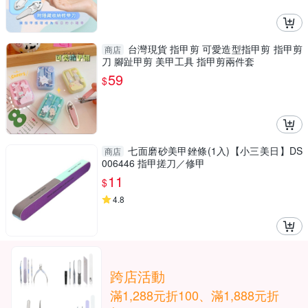
台灣現貨 指甲剪 可愛造型指甲剪 指甲剪
商店
刀 腳趾甲剪 美甲工具 指甲剪兩件套
59
$
七面磨砂美甲銼條(1入)【小三美日】DS
商店
006446 指甲搓刀／修甲
11
$
4.8
跨店活動
滿1,288元折100、滿1,888元折