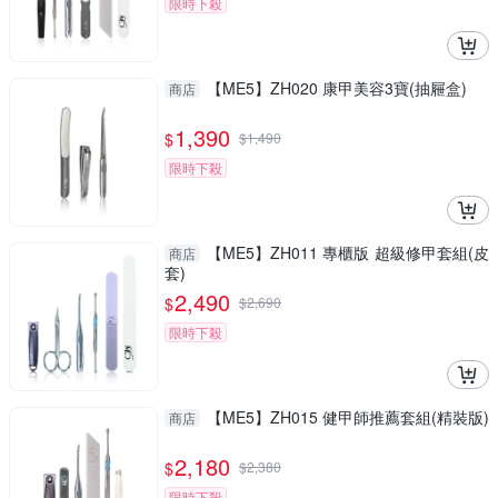
限時下殺
【ME5】ZH020 康甲美容3寶(抽屜盒)
商店
1,390
$
$
1,490
限時下殺
【ME5】ZH011 專櫃版 超級修甲套組(皮
商店
套)
2,490
$
$
2,690
限時下殺
【ME5】ZH015 健甲師推薦套組(精裝版)
商店
2,180
$
$
2,380
限時下殺