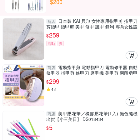
$200
日本製 KAI 貝印 女性專用指甲剪 指甲刀
商店
剪指甲 指甲剪 美甲 修甲 護甲 鋒利 專為女性設
計 指甲剪
259
$
活動
券
電動指甲剪 電動指甲刀 電動修甲器 自動
商店
修甲器 指甲剪 修甲刀 磨甲機 美甲剪 兩段剪甲
模式
299
$
4.5
美甲壓花筆／橡膠壓花筆(1入) 顏色隨機
商店
出貨【小三美日】 DS018434
5
$