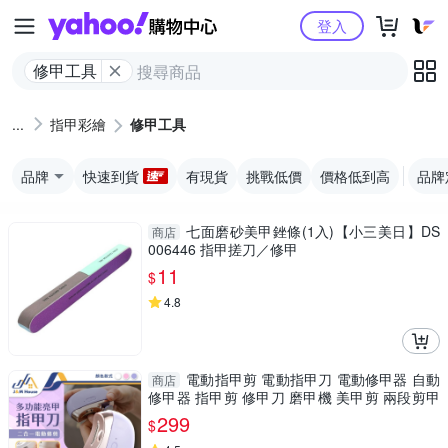
Yahoo購物中心
登入
修甲工具
指甲彩繪
修甲工具
品牌
快速到貨
有現貨
挑戰低價
價格低到高
品牌
七面磨砂美甲銼條(1入)【小三美日】DS
商店
006446 指甲搓刀／修甲
11
$
4.8
電動指甲剪 電動指甲刀 電動修甲器 自動
商店
修甲器 指甲剪 修甲刀 磨甲機 美甲剪 兩段剪甲
模式
299
$