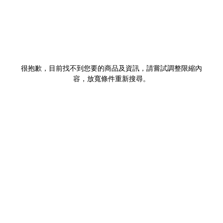
很抱歉，目前找不到您要的商品及資訊，請嘗試調整限縮內
容，放寬條件重新搜尋。