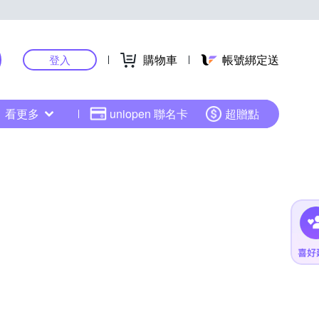
購物車
帳號綁定送
登入
看更多
uniopen 聯名卡
超贈點