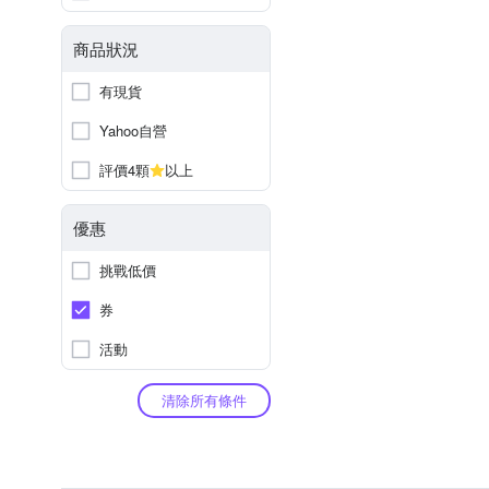
商品狀況
有現貨
Yahoo自營
評價4顆
以上
優惠
挑戰低價
券
活動
清除所有條件