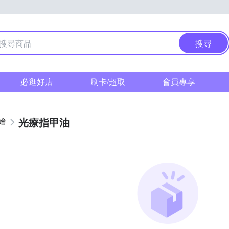
搜尋
必逛好店
刷卡/超取
會員專享
光療指甲油
繪