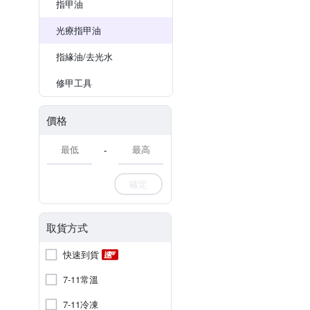
指甲油
光療指甲油
指緣油/去光水
修甲工具
價格
-
確定
取貨方式
快速到貨
7-11常溫
7-11冷凍