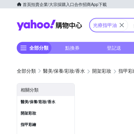
首頁
拍賣
企業/大宗採購入口
合作招商
App下載
Yahoo購物中心
光療指甲油
全部分類
點換券
登記送
醫美/保養/彩妝/香水
開架彩妝
指甲彩
相關分類
醫美/保養/彩妝/香水
開架彩妝
指甲彩繪