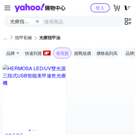
Yahoo購物中心
登入
光療指甲
油
指甲彩繪
光療指甲油
品牌
快速到貨
有現貨
挑戰低價
價格低到高
品牌
快乾不黑手