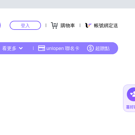
購物車
帳號綁定送
登入
看更多
uniopen 聯名卡
超贈點