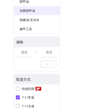
指甲油
光療指甲油
指緣油/去光水
修甲工具
價格
-
確定
取貨方式
快速到貨
7-11常溫
7-11冷凍