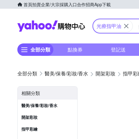
首頁
拍賣
企業/大宗採購入口
合作招商
App下載
Yahoo購物中心
光療指甲油
全部分類
點換券
登記送
醫美/保養/彩妝/香水
開架彩妝
指甲彩
相關分類
醫美/保養/彩妝/香水
開架彩妝
指甲彩繪