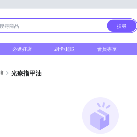
搜尋
必逛好店
刷卡/超取
會員專享
光療指甲油
繪