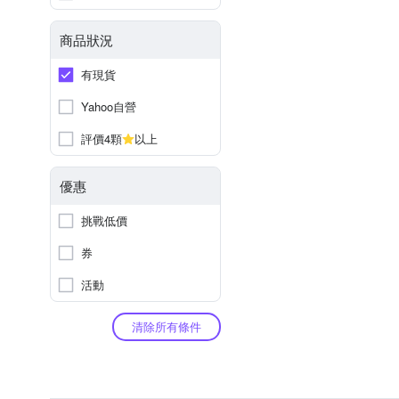
商品狀況
有現貨
Yahoo自營
評價4顆
以上
優惠
挑戰低價
券
活動
清除所有條件