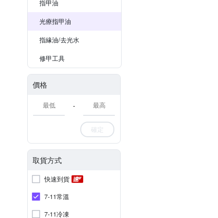
指甲油
光療指甲油
指緣油/去光水
修甲工具
價格
-
確定
取貨方式
快速到貨
7-11常溫
7-11冷凍