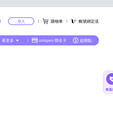
購物車
帳號綁定送
登入
看更多
uniopen 聯名卡
超贈點