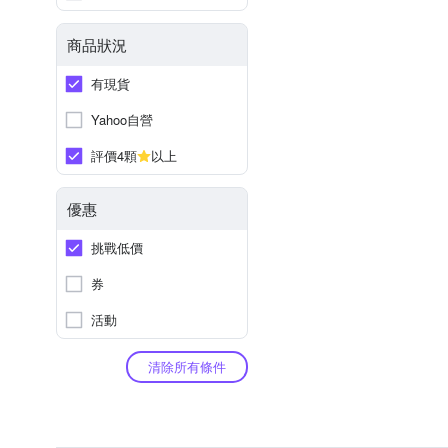
商品狀況
有現貨
Yahoo自營
評價4顆
以上
優惠
挑戰低價
券
活動
清除所有條件