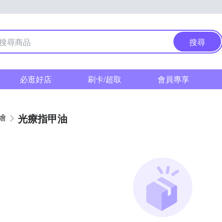
搜尋
必逛好店
刷卡/超取
會員專享
光療指甲油
繪