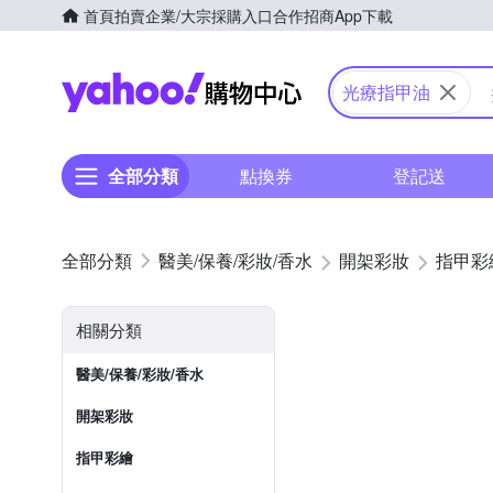
首頁
拍賣
企業/大宗採購入口
合作招商
App下載
Yahoo購物中心
光療指甲油
全部分類
點換券
登記送
醫美/保養/彩妝/香水
開架彩妝
指甲彩
相關分類
醫美/保養/彩妝/香水
開架彩妝
指甲彩繪