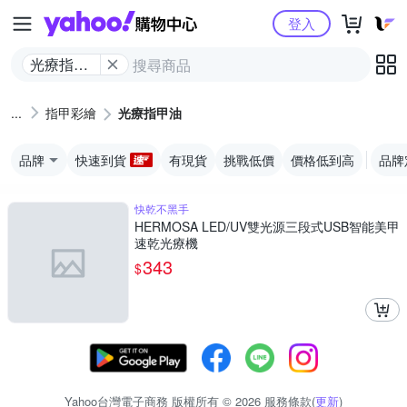
Yahoo購物中心
登入
光療指甲
油
指甲彩繪
光療指甲油
品牌
快速到貨
有現貨
挑戰低價
價格低到高
品牌
快乾不黑手
HERMOSA LED/UV雙光源三段式USB智能美甲
速乾光療機
343
$
Yahoo台灣電子商務 版權所有 © 2026 服務條款(
更新
)