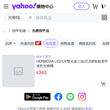
Yahoo購物中心
登入
光療指甲
油
指甲彩繪
光療指甲油
品牌
快速到貨
有現貨
挑戰低價
價格低到高
品牌
快乾不黑手
HERMOSA LED/UV雙光源三段式USB智能美甲
速乾光療機
343
$
Yahoo台灣電子商務 版權所有 © 2026 服務條款(
更新
)