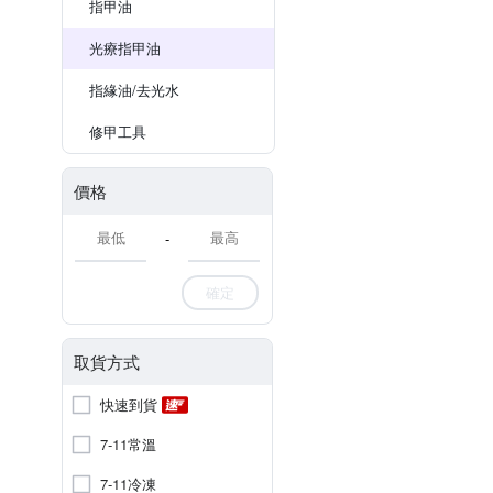
指甲油
光療指甲油
指緣油/去光水
修甲工具
價格
-
確定
取貨方式
快速到貨
7-11常溫
7-11冷凍