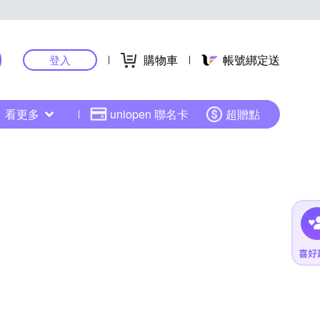
購物車
帳號綁定送
登入
看更多
uniopen 聯名卡
超贈點