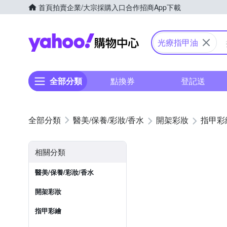
首頁
拍賣
企業/大宗採購入口
合作招商
App下載
Yahoo購物中心
光療指甲油
全部分類
點換券
登記送
醫美/保養/彩妝/香水
開架彩妝
指甲彩
相關分類
醫美/保養/彩妝/香水
開架彩妝
指甲彩繪