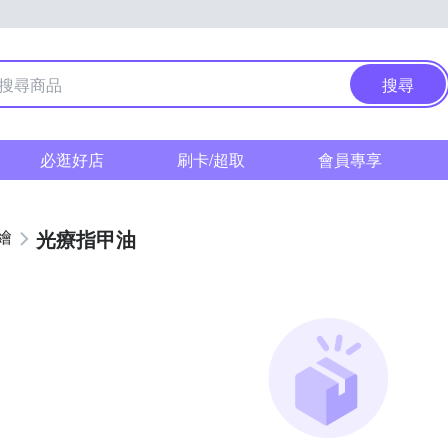
搜尋
必逛好店
刷卡/超取
會員專享
光療指甲油
繪