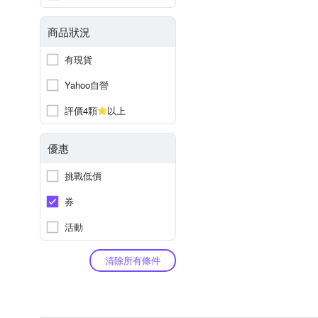
商品狀況
有現貨
Yahoo自營
評價4顆
以上
優惠
挑戰低價
券
活動
清除所有條件