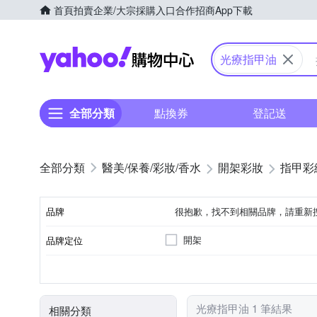
首頁
拍賣
企業/大宗採購入口
合作招商
App下載
Yahoo購物中心
光療指甲油
全部分類
點換券
登記送
醫美/保養/彩妝/香水
開架彩妝
指甲彩
品牌
很抱歉，找不到相關品牌，請重新
開架
品牌定位
品牌名稱
清潔保養套組
大人
各種肌膚
手足保養
品類
適用對象
適用膚質
適用部位
光療指甲油 1 筆結果
相關分類