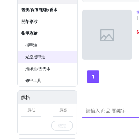
醫美/保養/彩妝/香水
開架彩妝
$
指甲彩繪
指甲油
光療指甲油
指緣油/去光水
1
修甲工具
價格
-
確定