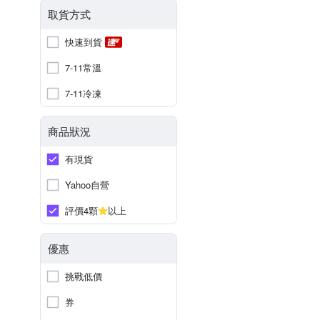
取貨方式
快速到貨
7-11常溫
7-11冷凍
商品狀況
有現貨
Yahoo自營
評價4顆
以上
優惠
挑戰低價
券