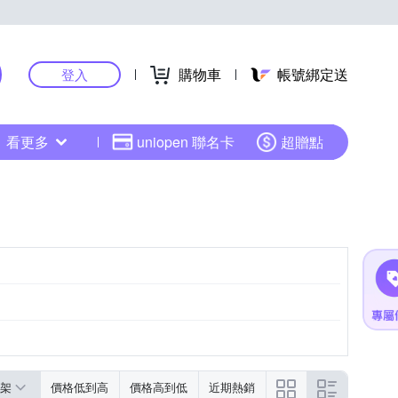
購物車
帳號綁定送
登入
看更多
uniopen 聯名卡
超贈點
架
價格低到高
價格高到低
近期熱銷