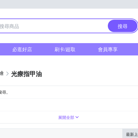
搜尋
必逛好店
刷卡/超取
會員專享
光療指甲油
繪
搜尋。
展開全部
最新上