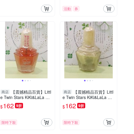
活動
券
【震撼精品百貨】Littl
【震撼精品百貨】Littl
商店
商店
e Twin Stars KiKi&LaLa 雙
e Twin Stars KiKi&LaLa 雙
子星小天使~Sanrio指甲油-
子星小天使~Sanrio指甲油-
162
162
9折
9折
$
$
粉#03003
黃#03000
限時下殺
限時下殺