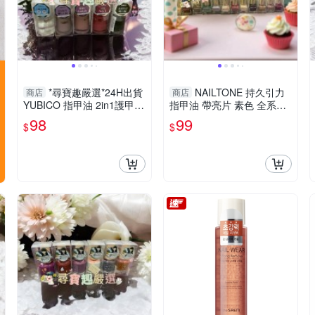
*尋寶趣嚴選*24H出貨
NAILTONE 持久引力
商店
商店
YUBICO 指甲油 2in1護甲
指甲油 帶亮片 素色 全系列
油/蒼天藍石/木玫瑰粉/抹茶
全新盒損
98
99
$
$
拿鐵/裸法香頌/松子灰棕/繁
星