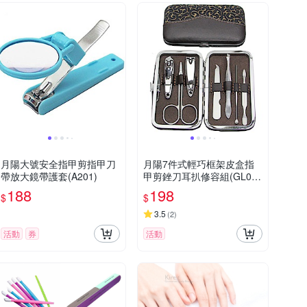
月陽大號安全指甲剪指甲刀
月陽7件式輕巧框架皮盒指
帶放大鏡帶護套(A201)
甲剪銼刀耳扒修容組(GL07
A)
188
198
$
$
3.5
(
2
)
活動
券
活動