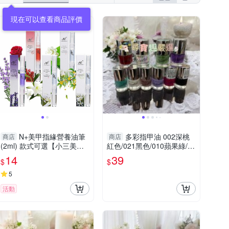
N+美甲指緣營養油筆
多彩指甲油 002深桃
商店
商店
(2ml) 款式可選【小三美
紅色/021黑色/010蘋果綠/00
日】DS021049
1紅色/006藕粉色/015淺紫
14
39
$
$
色/012藍綠色/023白色/024
透明/016深
5
活動