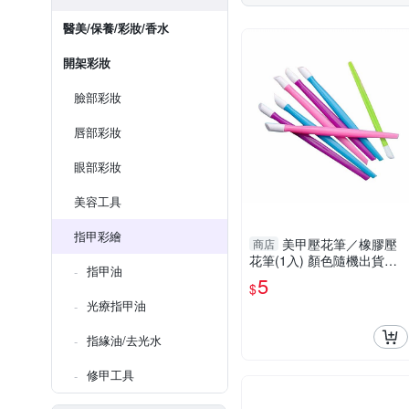
醫美/保養/彩妝/香水
開架彩妝
臉部彩妝
唇部彩妝
眼部彩妝
美容工具
指甲彩繪
美甲壓花筆／橡膠壓
商店
花筆(1入) 顏色隨機出貨
指甲油
【小三美日】 DS018434
5
$
光療指甲油
指緣油/去光水
修甲工具