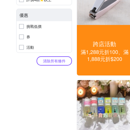
優惠
挑戰低價
券
跨店活動
活動
滿1,288元折100、滿
1,888元折$200
清除所有條件