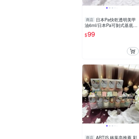
日本Pa快乾透明美甲
商店
油6ml/日本Pa可剝式基底美
甲油6ml/日本Pa硬甲底油6
99
$
ml/日本Pa指緣油6ml/日本P
a護甲
ARTIS 林葉亭推薦 彩
商店