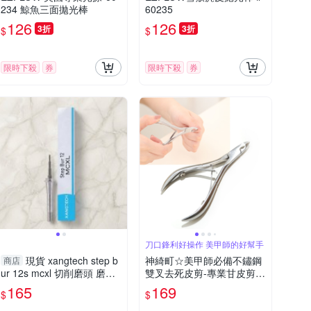
234 鯨魚三面拋光棒
60235
126
126
3折
3折
$
$
限時下殺
券
限時下殺
券
刀口鋒利好操作 美甲師的好幫手
現貨 xangtech step b
神綺町☆美甲師必備不鏽鋼
商店
ur 12s mcxl 切削磨頭 磨具
雙叉去死皮剪-專業甘皮剪
精密加工耗材 4-4
死皮剪 剪肉鉗
165
169
$
$