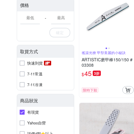
價格
-
確定
取貨方式
搖滾光撩 甲型美麗的小秘訣
ARTISTIC磨甲棒150/150 #
快速到貨
03308
45
3折
7-11常溫
$
7-11冷凍
限時下殺
商品狀況
有現貨
Yahoo自營
評價4顆
以上