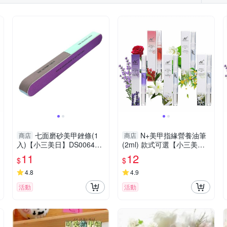
七面磨砂美甲銼條(1
N+美甲指緣營養油筆
商店
商店
入)【小三美日】DS006446
(2ml) 款式可選【小三美
指甲搓刀／修甲
日】DS021049
11
12
$
$
4.8
4.9
活動
活動