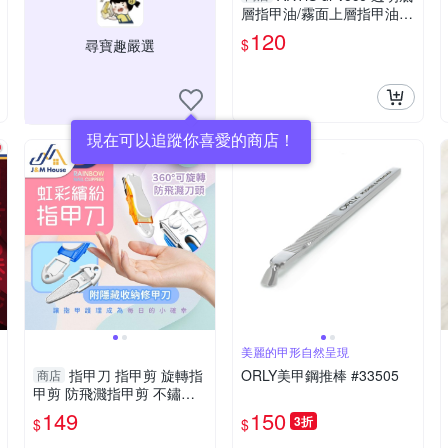
層指甲油/霧面上層指甲油/
飾底硬甲油 潤透梅紅/飾底
120
$
尋寶趣嚴選
硬甲油 霓光柔粉/彩色指甲
現在可以追蹤你喜愛的商店！
美麗的甲形自然呈現
指甲刀 指甲剪 旋轉指
ORLY美甲鋼推棒 #33505
商店
甲剪 防飛濺指甲剪 不鏽鋼
指甲剪 隨身便攜指甲刀 指
149
150
3折
$
$
甲剪刀 美甲工具