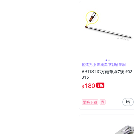
搖滾光撩 專業美甲彩繪筆刷
ARTISTIC方頭筆刷7號 #03
315
180
3折
$
限時下殺
券