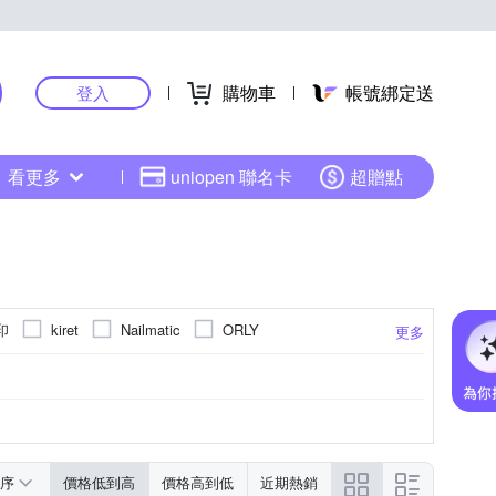
購物車
帳號綁定送
登入
看更多
uniopen 聯名卡
超贈點
印
kiret
Nailmatic
ORLY
更多
品介紹
105~108年
序
價格低到高
價格高到低
近期熱銷