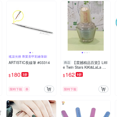
搖滾光撩 專業美甲彩繪筆刷
ARTISTIC長線筆 #03314
【震撼精品百貨】Littl
商店
e Twin Stars KiKi&LaLa 雙
子星小天使~Sanrio指甲油-
180
162
3折
9折
$
$
藍#03001
限時下殺
券
限時下殺