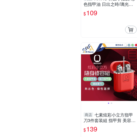
色指甲油 日出之時/璃光貝
殼JA21/夏日雪白JA01/微光
109
$
蜜桃JA22/蒼翠之泉JA10/山
林湖
七素炫彩小立方指甲
商店
刀3件套装組 指甲剪 美容修
甲組 隨身指甲刀 斜口指甲
139
$
刀 掏耳棒 挖耳棒