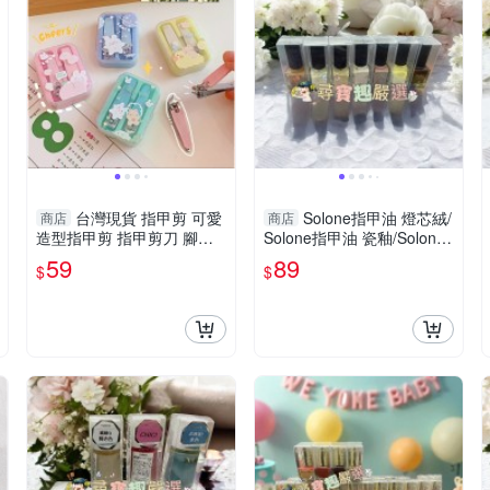
台灣現貨 指甲剪 可愛
Solone指甲油 燈芯絨/
商店
商店
造型指甲剪 指甲剪刀 腳趾
Solone指甲油 瓷釉/Solone
甲剪 美甲工具 指甲剪兩件
指甲油 陶坯/Solone指甲油
59
89
$
$
套
亞麻布/Solone指甲油 古董
蕾絲/