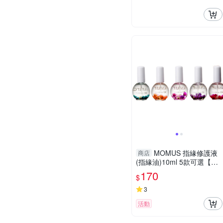
MOMUS 指緣修護液
商店
(指緣油)10ml 5款可選【小
三美日】D120021
170
$
3
活動