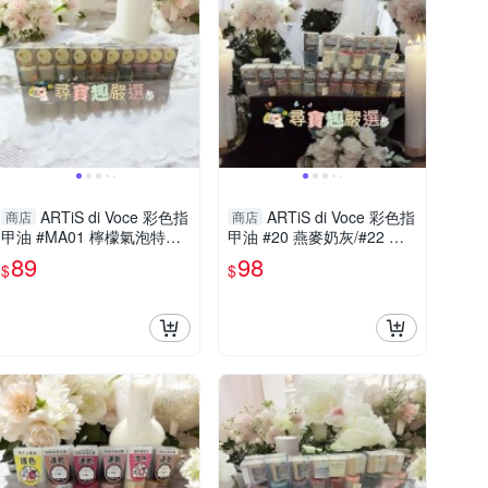
ARTiS di Voce 彩色指
ARTiS di Voce 彩色指
商店
商店
甲油 #MA01 檸檬氣泡特調/
甲油 #20 燕麥奶灰/#22 可
#MA02 核果香草奶茶/#MA0
可栗子/#23 復古豆沙/#24
89
98
$
$
3 芝麻鮮奶慕斯/#MA04 榛
溫柔沙丘/#25 風的呢喃/#26
果摩卡脆脆/
知性女