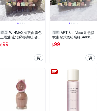
WINMAX指甲油 護色
ARTiS di Voce 彩色指
商店
商店
上層油/素雅裸/鸚鵡粉/杏桃
甲油 歐式雪松黛綠SA03/流
粉/碧藕褐/快乾潤色基底油
沙玫瑰灰SA01/氤氳朦朧TL
99
99
$
$
05/LN08 Fuzzy Violet/LN07
Gentle Violer/