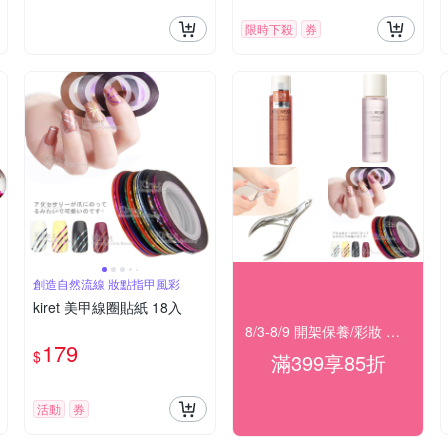
限時下殺
券
創造自然流線 妝點指甲風彩
kiret 美甲線圈貼紙 18入
8/3-8/9 開架保養/彩妝 滿399結帳85折
179
$
滿399享85折
活動
券