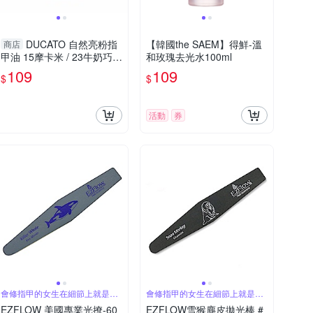
DUCATO 自然亮粉指
【韓國the SAEM】得鮮-溫
商店
甲油 15摩卡米 / 23牛奶巧克
和玫瑰去光水100ml
力 11ml
109
109
$
$
活動
券
會修指甲的女生在細節上就是加
會修指甲的女生在細節上就是加
分
分
EZFLOW 美國專業光撩-60
EZFLOW雪猴麂皮拋光棒 #