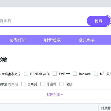
搜尋
必逛好店
刷卡/超取
會員專享
彩繪
IC 大藝術家光撩
BANDAI 萬代
KAI 貝
EzFlow
Imakara
他品牌
花馨
指甲油/指甲貼
去角質
修護霜
潔顏
無特殊保存期限
其他美容小物
無
依商品包裝顯示
請參考商
105~108
展開全部
推薦排