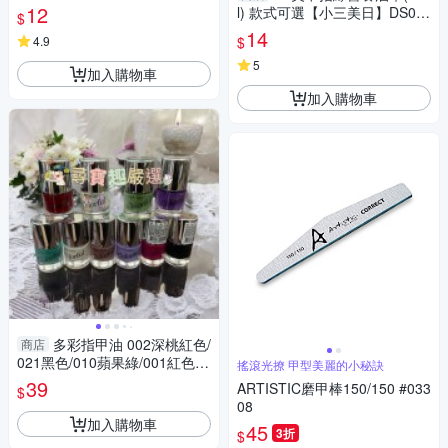
1049
12
l) 款式可選【小三美日】DS02
$
1049
14
$
4.9
5
加入購物車
加入購物車
多彩指甲油 002深桃紅色/
商店
021黑色/010蘋果綠/001紅色/0
搖滾光撩 甲型美麗的小秘訣
06藕粉色/015淺紫色/012藍綠
39
ARTISTIC磨甲棒150/150 #033
$
色/023白色/024透明/016深
08
加入購物車
45
3折
$