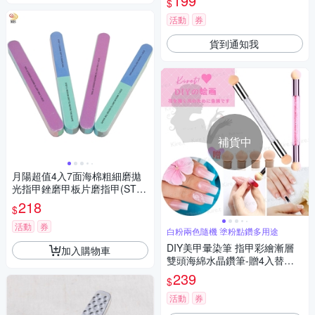
199
$
活動
券
貨到通知我
補貨中
月陽超值4入7面海棉粗細磨拋
光指甲銼磨甲板片磨指甲(STE
P7)
218
$
活動
券
白粉兩色隨機 塗粉點鑽多用途
DIY美甲暈染筆 指甲彩繪漸層
加入購物車
雙頭海綿水晶鑽筆-贈4入替換
頭 Kiret (顏色隨機)
239
$
活動
券