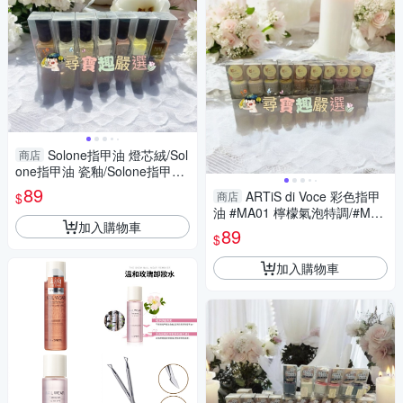
Solone指甲油 燈芯絨/Sol
商店
one指甲油 瓷釉/Solone指甲油
陶坯/Solone指甲油 亞麻布/Sol
89
ARTiS di Voce 彩色指甲
商店
$
one指甲油 古董蕾絲/
油 #MA01 檸檬氣泡特調/#MA0
加入購物車
2 核果香草奶茶/#MA03 芝麻鮮
89
$
奶慕斯/#MA04 榛果摩卡脆脆/
加入購物車