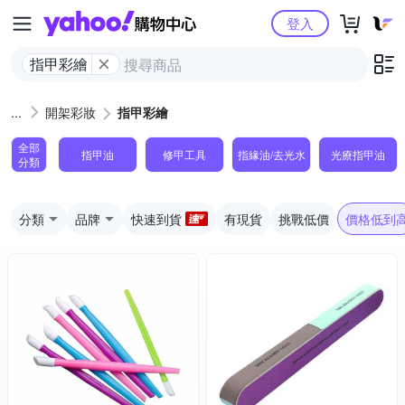
Yahoo購物中心
登入
指甲彩繪
開架彩妝
指甲彩繪
全部
指甲油
修甲工具
指緣油/去光水
光療指甲油
分類
分類
品牌
快速到貨
有現貨
挑戰低價
價格低到