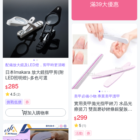
滿39大優惠
配備放大鏡及LED燈，剪甲時更清晰
日本Imakara 放大鏡指甲剪(附
LED照明燈)-多色可選
285
$
4.5
(
2
)
美甲必備小物 專業美甲護甲
挑戰低價
券
實用美甲拋光指甲銼刀 水晶光
療搓刀 雙面磨砂銼條銀髮族護
加入購物車
理-超值4入 kiret
299
$
5
(
1
)
活動
券