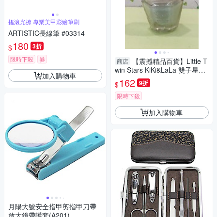
搖滾光撩 專業美甲彩繪筆刷
ARTISTIC長線筆 #03314
180
3折
$
限時下殺
券
【震撼精品百貨】Little T
商店
win Stars KiKi&LaLa 雙子星小
加入購物車
天使~Sanrio指甲油-藍#03001
162
9折
$
限時下殺
加入購物車
月陽大號安全指甲剪指甲刀帶
放大鏡帶護套(A201)