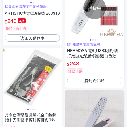
搖滾光撩 專業美甲彩繪筆刷
補貨中
ARTISTIC方頭筆刷9號 #03316
240
3折
$
限時下殺
券
加入購物車
贈6組磨甲頭更換使用
HERMOSA 電動USB凝膠指甲
打磨拋光深層修護機(白色款)
贈磨頭6入
248
$
活動
券
貨到通知我
月陽台灣製造鷹嘴式全不銹鋼
指甲刀腳指甲剪鉗剪腳皮(KS28
01)