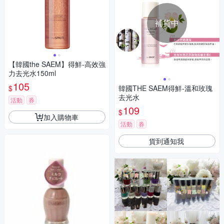
補貨中
【韓國the SAEM】得鮮-高效強
力去光水150ml
105
$
韓國THE SAEM得鮮-溫和玫瑰
去光水
活動
券
109
$
加入購物車
活動
券
貨到通知我