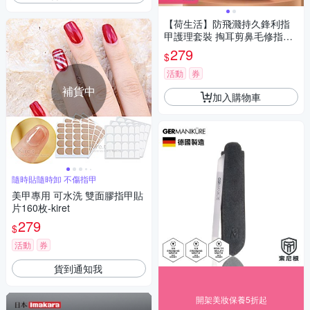
【荷生活】防飛濺持久鋒利指
甲護理套裝 掏耳剪鼻毛修指甲
精修護理套組-1入組
279
$
活動
券
補貨中
加入購物車
隨時貼隨時卸 不傷指甲
美甲專用 可水洗 雙面膠指甲貼
片160枚-kiret
279
$
活動
券
貨到通知我
開架美妝保養5折起