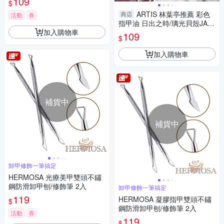
109
$
ARTIS 林葉亭推薦 彩色
商店
活動
券
指甲油 日出之時/璃光貝殼JA2
加入購物車
1/夏日雪白JA01/微光蜜桃JA2
109
$
2/蒼翠之泉JA10/山林湖
加入購物車
補貨中
補貨中
卸甲修飾一筆搞定
HERMOSA 光療美甲雙頭不鏽
鋼防滑卸甲刨/修飾筆 2入
卸甲修飾一筆搞定
119
HERMOSA 凝膠指甲雙頭不鏽
$
鋼防滑卸甲刨/修飾筆 2入
活動
券
119
$