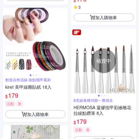
$
3
加入購物車
補貨中
創造自然流線 妝點指甲風彩
kiret 美甲線圈貼紙 18入
179
$
8支組各種功能一應俱全
活動
券
HERMOSA 凝膠指甲彩繪雕花
拉線點鑽筆 8入
加入購物車
179
$
活動
券