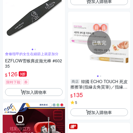
加入購物車
已售完
會修指甲的女生在細節上就是加分
EZFLOW雪猴麂皮拋光棒 #602
35
126
3折
$
韓國 ECHO TOUCH 死皮
商店
限時下殺
券
擦擦筆(指緣去角質筆)／指緣護
加入購物車
甲油(2ml) 款式可選【小三美
135
$
日】D932884
5
加入購物車