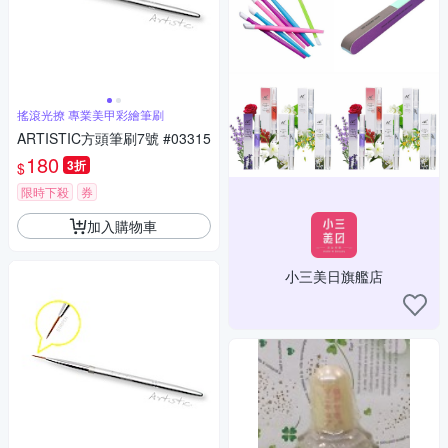
搖滾光撩 專業美甲彩繪筆刷
ARTISTIC方頭筆刷7號 #03315
180
3折
$
限時下殺
券
加入購物車
小三美日旗艦店