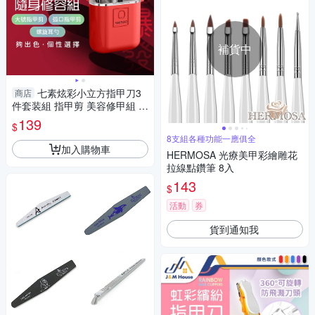
補貨中
七素炫彩小立方指甲刀3
商店
件套装組 指甲剪 美容修甲組 隨
身指甲刀 斜口指甲刀 掏耳棒 挖
139
$
耳棒
8支組各種功能一應俱全
加入購物車
HERMOSA 光療美甲彩繪雕花
拉線點鑽筆 8入
143
$
活動
券
貨到通知我