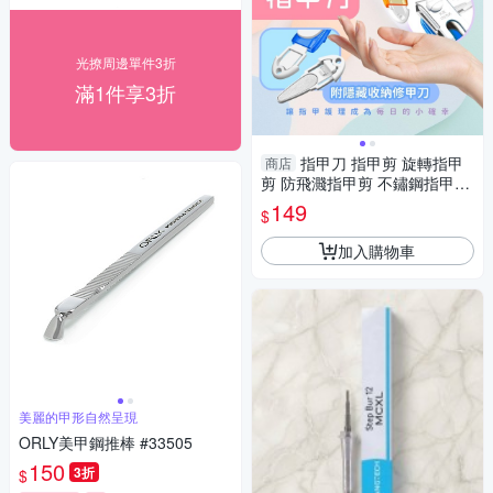
光撩周邊單件3折
滿1件享3折
指甲刀 指甲剪 旋轉指甲
商店
剪 防飛濺指甲剪 不鏽鋼指甲剪
隨身便攜指甲刀 指甲剪刀 美甲
149
$
工具
加入購物車
美麗的甲形自然呈現
ORLY美甲鋼推棒 #33505
150
3折
$