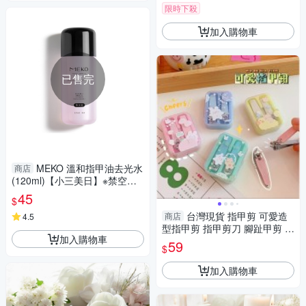
限時下殺
加入購物車
已售完
MEKO 溫和指甲油去光水
商店
(120ml)【小三美日】※禁空運
D258015
45
$
台灣現貨 指甲剪 可愛造
商店
4.5
型指甲剪 指甲剪刀 腳趾甲剪 美
加入購物車
甲工具 指甲剪兩件套
59
$
加入購物車