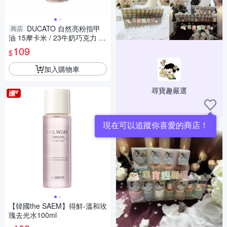
DUCATO 自然亮粉指甲
商店
油 15摩卡米 / 23牛奶巧克力 11
ml
109
$
加入購物車
尋寶趣嚴選
【韓國the SAEM】得鮮-溫和玫
瑰去光水100ml