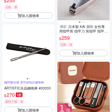
255
$
活動
券
加入購物車
日本製 KAI 貝印 女性專
商店
用指甲剪 指甲刀 剪指甲 指甲剪
美甲 修甲 護甲 鋒利 專為女性
259
$
設計 指甲剪
活動
券
加入購物車
極閃耀光撩 美甲師指定鋼推棒
ARTISTIC水晶鋼推棒 #03333
270
3折
$
限時下殺
券
加入購物車