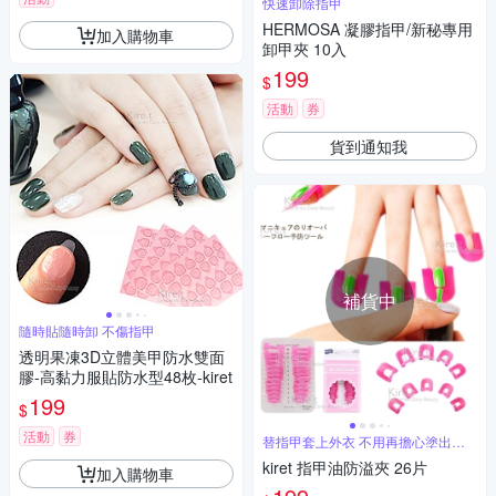
快速卸除指甲
HERMOSA 凝膠指甲/新秘專用
加入購物車
卸甲夾 10入
199
$
活動
券
貨到通知我
補貨中
隨時貼隨時卸 不傷指甲
透明果凍3D立體美甲防水雙面
膠-高黏力服貼防水型48枚-kiret
199
$
活動
券
替指甲套上外衣 不用再擔心塗出去
了
kiret 指甲油防溢夾 26片
加入購物車