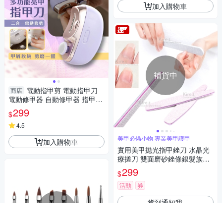
加入購物車
補貨中
電動指甲剪 電動指甲刀
商店
電動修甲器 自動修甲器 指甲剪
修甲刀 磨甲機 美甲剪 兩段剪甲
299
$
模式
4.5
美甲必備小物 專業美甲護甲
加入購物車
實用美甲拋光指甲銼刀 水晶光
療搓刀 雙面磨砂銼條銀髮族護
理-超值4入 kiret
299
$
活動
券
貨到通知我
補貨中