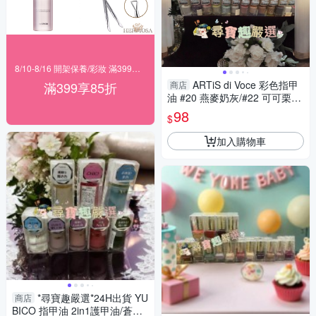
8/10-8/16 開架保養/彩妝 滿399結帳85折
ARTiS di Voce 彩色指甲
滿399享85折
商店
油 #20 燕麥奶灰/#22 可可栗子/
#23 復古豆沙/#24 溫柔沙丘/#2
98
$
5 風的呢喃/#26 知性女
加入購物車
*尋寶趣嚴選*24H出貨 YU
商店
BICO 指甲油 2in1護甲油/蒼天