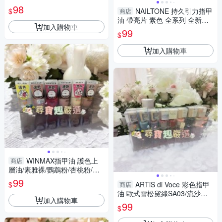
藍石/木玫瑰粉/抹茶拿鐵/裸法香
98
$
NAILTONE 持久引力指甲
商店
頌/松子灰棕/繁星
油 帶亮片 素色 全系列 全新盒
加入購物車
損
99
$
加入購物車
WINMAX指甲油 護色上
商店
層油/素雅裸/鸚鵡粉/杏桃粉/碧
藕褐/快乾潤色基底油
99
$
ARTiS di Voce 彩色指甲
商店
油 歐式雪松黛綠SA03/流沙玫
加入購物車
瑰灰SA01/氤氳朦朧TL05/LN08
99
$
Fuzzy Violet/LN07 Gentle Viol
er/