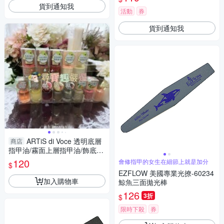
貨到通知我
活動
券
貨到通知我
ARTiS di Voce 透明底層
商店
指甲油/霧面上層指甲油/飾底硬
甲油 潤透梅紅/飾底硬甲油 霓光
120
會修指甲的女生在細節上就是加分
$
柔粉/彩色指甲
EZFLOW 美國專業光撩-60234
加入購物車
鯨魚三面拋光棒
126
3折
$
限時下殺
券