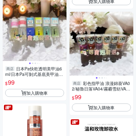
加入購物車
日本Pa快乾透明美甲油6
商店
ml/日本Pa可剝式基底美甲油6
ml/日本Pa硬甲底油6ml/日本Pa
99
$
彩色指甲油 浪漫錦葵VA0
商店
指緣油6ml/日本Pa護甲
2/秘魯日落VA04/霧霾雪紡VA0
加入購物車
1/金茶絲綢VA03/象牙玫瑰VA0
99
$
6/桑葚果汁VA05
加入購物車