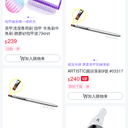
指甲縫灰塵一掃而光
美甲清潔專用刷 指甲 羊角刷牛
角刷-贈磨砂指甲搓刀kiret
239
$
活動
券
加入購物車
搖滾光撩 專業美甲彩繪筆刷
ARTISTIC圓頭筆刷9號 #03317
240
3折
$
限時下殺
券
加入購物車