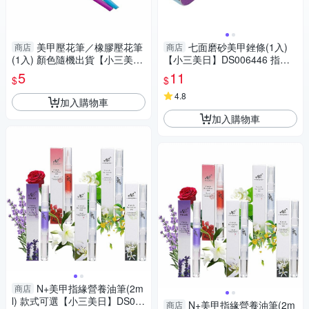
美甲壓花筆／橡膠壓花筆
七面磨砂美甲銼條(1入)
商店
商店
(1入) 顏色隨機出貨【小三美
【小三美日】DS006446 指甲
日】 DS018434
搓刀／修甲
5
11
$
$
4.8
加入購物車
加入購物車
N+美甲指緣營養油筆(2m
商店
l) 款式可選【小三美日】DS02
N+美甲指緣營養油筆(2m
商店