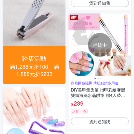
貨到通知我
補貨中
跨店活動
滿1,288元折100、滿
1,888元折$200
白粉兩色隨機 塗粉點鑽多用途
DIY美甲暈染筆 指甲彩繪漸層
雙頭海綿水晶鑽筆-贈4入替換
頭 Kiret (顏色隨機)
239
$
活動
券
貨到通知我