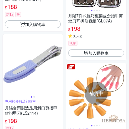
188
$
活動
券
月陽7件式輕巧框架皮盒指甲剪
銼刀耳扒修容組(GL07A)
加入購物車
198
$
3.5
(
2
)
活動
加入購物車
補貨中
專用於修剪足部指甲
月陽台灣製造足用斜口剪指甲
鉗指甲刀(LS2414)
198
$
活動