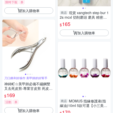
限時下殺
券
加入購物車
現貨 xangtech step bur 1
商店
2s mcxl 切削磨頭 磨具 精密加
工耗材 4-4
165
$
加入購物車
刀口鋒利好操作 美甲師的好幫手
神綺町☆美甲師必備不鏽鋼雙
叉去死皮剪-專業甘皮剪 死皮剪
剪肉鉗
169
$
MOMUS 指緣修護液(指
商店
活動
券
緣油)10ml 5款可選【小三美
日】D120021
加入購物車
170