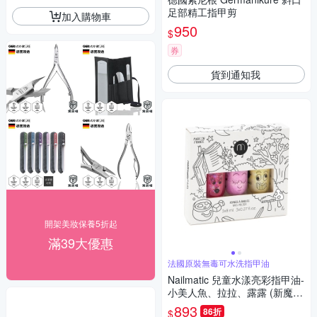
足部精工指甲剪
加入購物車
950
$
券
貨到通知我
開架美妝保養5折起
滿39大優惠
法國原裝無毒可水洗指甲油
Nailmatic 兒童水漾亮彩指甲油-
小美人魚、拉拉、露露 (新魔幻
森林3入)
893
86折
$