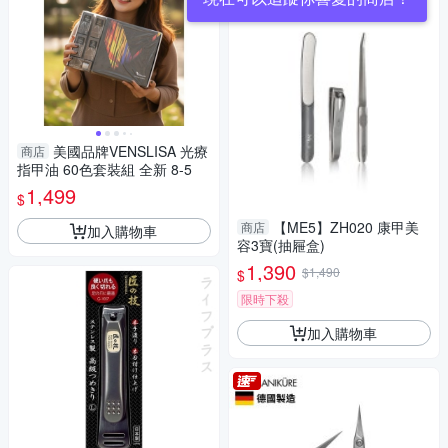
美國品牌VENSLISA 光療
商店
指甲油 60色套裝組 全新 8-5
1,499
$
【ME5】ZH020 康甲美
商店
加入購物車
容3寶(抽屜盒)
1,390
$1,490
$
限時下殺
加入購物車