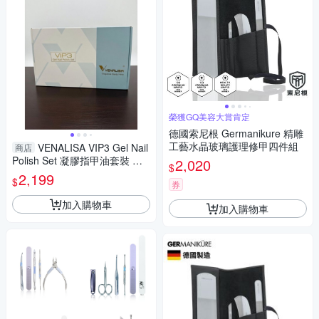
榮獲GQ美容大賞肯定
德國索尼根 Germanikure 精雕
工藝水晶玻璃護理修甲四件組
VENALISA VIP3 Gel Nail
商店
Polish Set 凝膠指甲油套裝 全
2,020
$
新無拆封
2,199
$
券
加入購物車
加入購物車