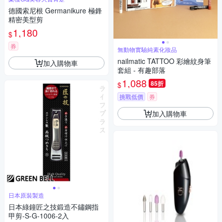
德國索尼根 Germanikure 極鋒
精密美型剪
1,180
$
券
無動物實驗純素化妝品
nailmatic TATTOO 彩繪紋身筆
加入購物車
套組 - 有趣部落
1,088
85折
$
挑戰低價
券
加入購物車
日本原裝製造
日本綠鐘匠之技鍛造不鏽鋼指
甲剪-S-G-1006-2入