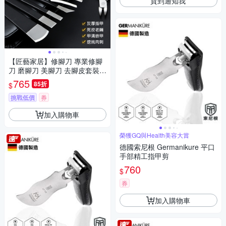
貨到通知我
【匠藝家居】修腳刀 專業修腳
刀 磨腳刀 美腳刀 去腳皮套裝
磨腳器 去死皮刀 剪腳刀（黑色
765
85折
$
9件套）
挑戰低價
券
加入購物車
榮獲GQ與Health美容大賞
德國索尼根 Germanikure 平口
手部精工指甲剪
760
$
券
加入購物車