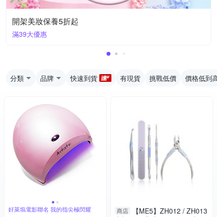
開架美妝保養5折起
滿39大優惠
分類
品牌
快速到貨
有現貨
挑戰低價
價格低到
好萊塢電影聯名 我的指尖極閃耀
【ME5】ZH012 / ZH013
商店