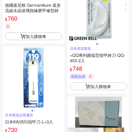
德國索尼根 Germanikure 弧形
流線水晶玻璃指緣磨甲修型銼
760
$
券
加入購物車
日本原裝製造
+QQ專利圓弧型指甲銼刀-QQ-
403-2入
748
$
挑戰低價
券
加入購物車
日本製造品質優良
日本KAI貝印指甲刀-L×3入
730
$