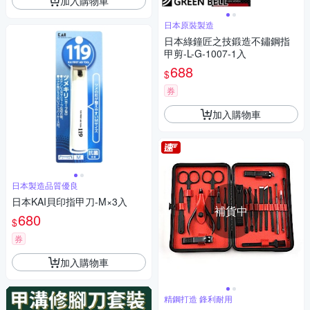
加入購物車
日本原裝製造
日本綠鐘匠之技鍛造不鏽鋼指
甲剪-L-G-1007-1入
688
$
券
加入購物車
日本製造品質優良
日本KAI貝印指甲刀-M×3入
補貨中
680
$
券
加入購物車
精鋼打造 鋒利耐用