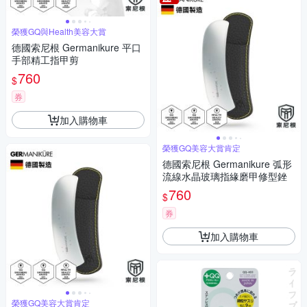
榮獲GQ與Health美容大賞
德國索尼根 Germanikure 平口
手部精工指甲剪
760
$
券
加入購物車
榮獲GQ美容大賞肯定
德國索尼根 Germanikure 弧形
流線水晶玻璃指緣磨甲修型銼
760
$
券
加入購物車
榮獲GQ美容大賞肯定