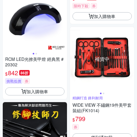
限時下殺
券
加入購物車
補貨中
RCM LED光撩美甲燈 經典黑 #
20302
842
86折
$
挑戰低價
券
加入購物車
精鋼打造 鋒利耐用
WIDE VIEW 不鏽鋼19件美甲套
裝組(FK1014)
799
$
券