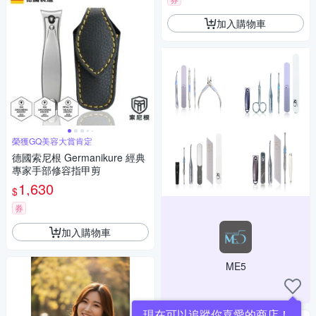
加入購物車
榮獲GQ美容大賞肯定
德國索尼根 Germanikure 經典
專家手部修容指甲剪
1,630
$
券
加入購物車
ME5
現在可以追蹤你喜愛的商店！