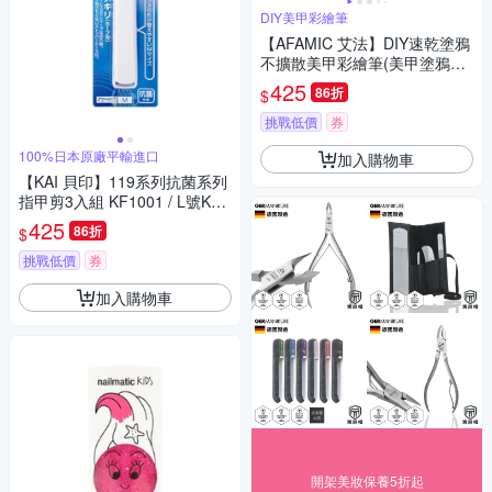
DIY美甲彩繪筆
【AFAMIC 艾法】DIY速乾塗鴉
不擴散美甲彩繪筆(美甲塗鴉筆
指甲彩繪筆 丙烯馬克筆 畫筆 彩
425
86折
$
色筆)
挑戰低價
券
100%日本原廠平輸進口
加入購物車
【KAI 貝印】119系列抗菌系列
指甲剪3入組 KF1001 / L號KF1
002(任選)-日本境內版
425
86折
$
挑戰低價
券
加入購物車
開架美妝保養5折起