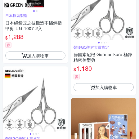
日本原裝製造
日本綠鐘匠之技鍛造不鏽鋼指
甲剪-L-G-1007-2入
1,288
$
券
榮獲GQ美容大賞肯定
德國索尼根 Germanikure 極鋒
加入購物車
精密美型剪
1,180
$
券
加入購物車
榮獲GQ美容大賞肯定