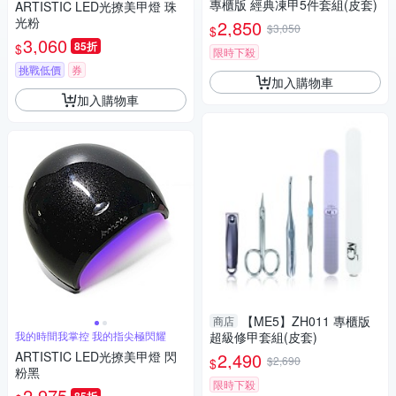
專櫃版 經典凍甲5件套組(皮套)
ARTISTIC LED光撩美甲燈 珠
光粉
2,850
$3,050
$
3,060
85折
$
限時下殺
挑戰低價
券
加入購物車
加入購物車
【ME5】ZH011 專櫃版
商店
我的時間我掌控 我的指尖極閃耀
超級修甲套組(皮套)
ARTISTIC LED光撩美甲燈 閃
2,490
$2,690
$
粉黑
限時下殺
2,975