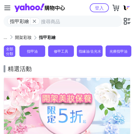
Yahoo購物中心
登入
指甲彩繪
開架彩妝
指甲彩繪
全部
指甲油
修甲工具
指緣油/去光水
光療指甲油
分類
精選活動