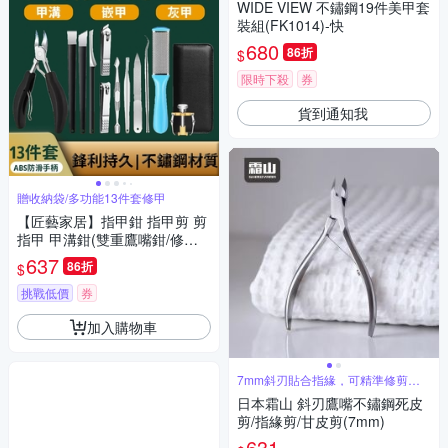
WIDE VIEW 不鏽鋼19件美甲套
裝組(FK1014)-快
680
86折
$
限時下殺
券
貨到通知我
贈收納袋/多功能13件套修甲
【匠藝家居】指甲鉗 指甲剪 剪
指甲 甲溝鉗(雙重鷹嘴鉗/修剪
器/死皮剪/修腳刀工具13件套)-
637
86折
$
贈收納袋
挑戰低價
券
加入購物車
7mm斜刃貼合指緣，可精準修剪死
皮
日本霜山 斜刃鷹嘴不鏽鋼死皮
剪/指緣剪/甘皮剪(7mm)
631