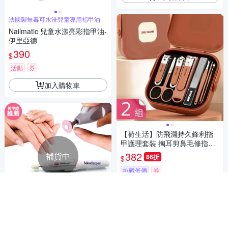
法國製無毒可水洗兒童專用指甲油
Nailmatic 兒童水漾亮彩指甲油-
伊里亞德
390
$
活動
券
加入購物車
【荷生活】防飛濺持久鋒利指
甲護理套裝 掏耳剪鼻毛修指甲
精修護理套組-2入組
382
補貨中
86折
$
挑戰低價
券
加入購物車
在家DIY 專業美甲護甲