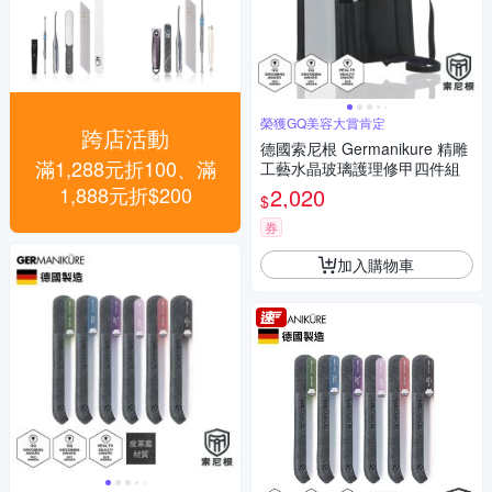
榮獲GQ美容大賞肯定
跨店活動
德國索尼根 Germanikure 精雕
滿1,288元折100、滿
工藝水晶玻璃護理修甲四件組
1,888元折$200
2,020
$
券
加入購物車