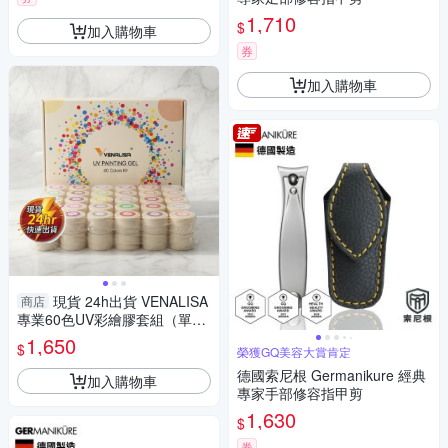
1,710
$
加入購物車
券
加入購物車
現貨 24h出貨 VENALISA
商店
專業60色UV彩繪膠套組（單罐
5ml／美甲凝膠指甲油） 1-1
1,650
$
榮獲GQ美容大賞肯定
德國索尼根 Germanikure 經典
加入購物車
專家手部修容指甲剪
1,630
$
券