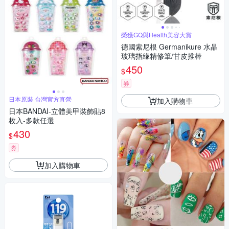
榮獲GQ與Health美容大賞
德國索尼根 Germanikure 水晶
玻璃指緣精修筆/甘皮推棒
450
$
券
日本原裝 台灣官方直營
加入購物車
日本BANDAI-立體美甲裝飾貼8
枚入-多款任選
430
$
券
加入購物車