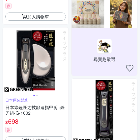
券
加入購物車
尋寶趣嚴選
日本原裝製造
日本綠鐘匠之技鍛造指甲剪+銼
刀組-G-1002
698
$
券