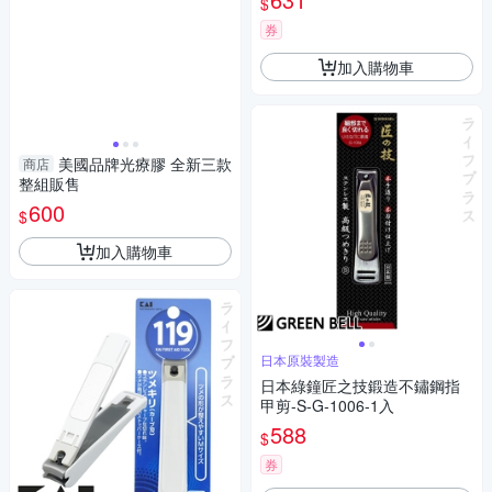
$
券
加入購物車
美國品牌光療膠 全新三款
商店
整組販售
600
$
加入購物車
日本原裝製造
日本綠鐘匠之技鍛造不鏽鋼指
甲剪-S-G-1006-1入
588
$
券