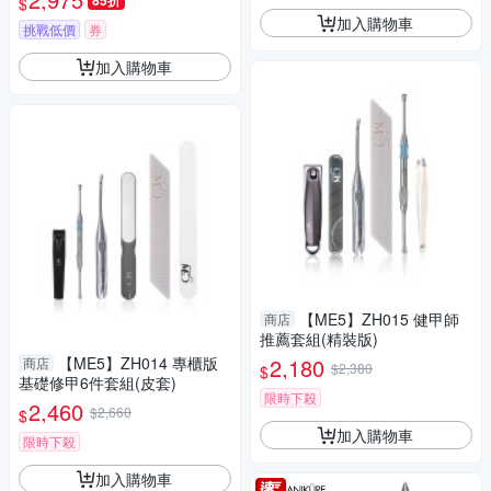
85折
$
加入購物車
挑戰低價
券
加入購物車
【ME5】ZH015 健甲師
商店
推薦套組(精裝版)
【ME5】ZH014 專櫃版
2,180
商店
$2,380
$
基礎修甲6件套組(皮套)
限時下殺
2,460
$2,660
$
加入購物車
限時下殺
加入購物車