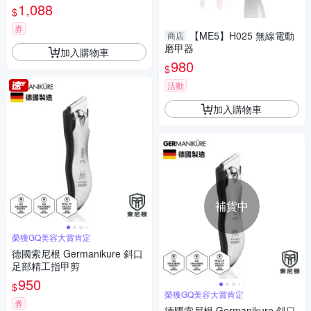
1,088
$
券
【ME5】H025 無線電動
商店
磨甲器
加入購物車
980
$
活動
加入購物車
補貨中
榮獲GQ美容大賞肯定
德國索尼根 Germanikure 斜口
足部精工指甲剪
950
$
榮獲GQ美容大賞肯定
券
德國索尼根 Germanikure 斜口