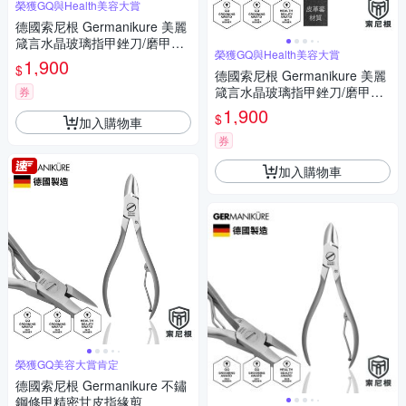
榮獲GQ與Health美容大賞
德國索尼根 Germanikure 美麗
箴言水晶玻璃指甲銼刀/磨甲棒
榮獲GQ與Health美容大賞
六件組
1,900
$
德國索尼根 Germanikure 美麗
箴言水晶玻璃指甲銼刀/磨甲棒
券
六件組
1,900
$
加入購物車
券
加入購物車
榮獲GQ美容大賞肯定
德國索尼根 Germanikure 不鏽
鋼修甲精密甘皮指緣剪