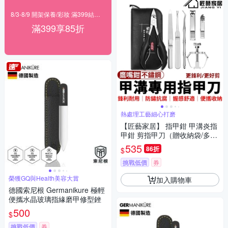
8/3-8/9 開架保養/彩妝 滿399結帳85折
滿399享85折
熱處理工藝細心打磨
【匠藝家居】 指甲鉗 甲溝炎指
甲鉗 剪指甲刀（贈收納袋/多功
能七件套）
535
86折
$
挑戰低價
券
榮獲GQ與Health美容大賞
加入購物車
德國索尼根 Germanikure 極輕
便攜水晶玻璃指緣磨甲修型銼
500
$
挑戰低價
券