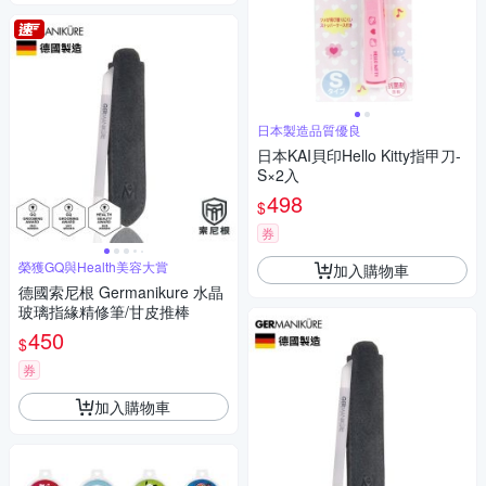
日本製造品質優良
日本KAI貝印Hello Kitty指甲刀-
S×2入
498
$
券
榮獲GQ與Health美容大賞
加入購物車
德國索尼根 Germanikure 水晶
玻璃指緣精修筆/甘皮推棒
450
$
券
加入購物車