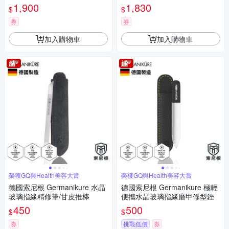
六件組
1,900
1,830
$
$
券
券
加入購物車
加入購物車
榮獲GQ與Health美容大賞
榮獲GQ與Health美容大賞
德國索尼根 Germanikure 水晶
德國索尼根 Germanikure 極輕
玻璃指緣精修筆/甘皮推棒
便攜水晶玻璃指緣磨甲修型銼
450
500
$
$
券
挑戰低價
券