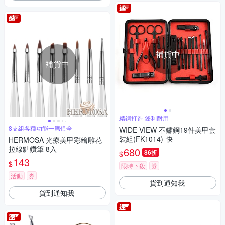
補貨中
補貨中
精鋼打造 鋒利耐用
8支組各種功能一應俱全
WIDE VIEW 不鏽鋼19件美甲套
裝組(FK1014)-快
HERMOSA 光療美甲彩繪雕花
拉線點鑽筆 8入
680
86折
$
143
$
限時下殺
券
活動
券
貨到通知我
貨到通知我