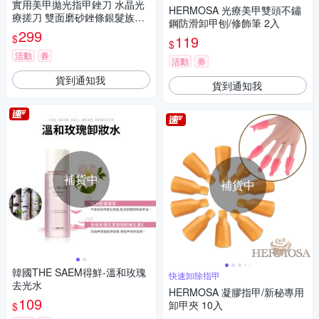
實用美甲拋光指甲銼刀 水晶光
HERMOSA 光療美甲雙頭不鏽
療搓刀 雙面磨砂銼條銀髮族護
鋼防滑卸甲刨/修飾筆 2入
理-超值4入 kiret
299
$
119
$
活動
券
活動
券
貨到通知我
貨到通知我
補貨中
補貨中
韓國THE SAEM得鮮-溫和玫瑰
快速卸除指甲
去光水
HERMOSA 凝膠指甲/新秘專用
109
卸甲夾 10入
$