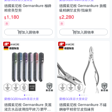
德國索尼根 Germanikure 極鋒
德國索尼根 Germanikure 旗艦
精密美型剪
級精鋼甘皮剪/指緣剪
1,180
2,280
$
$
券
券
加入購物車
加入購物車
榮獲GQ與Health美容大賞
榮獲GQ美容大賞肯定
德國索尼根 Germanikure 美麗
德國索尼根 Germanikure 不鏽
箴言水晶玻璃指甲銼刀/磨甲棒
鋼修甲精密甘皮指緣剪