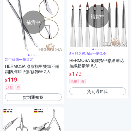
補貨中
補貨中
8支組各種功能一應俱全
卸甲修飾一筆搞定
HERMOSA 凝膠指甲彩繪雕花
拉線點鑽筆 8入
HERMOSA 凝膠指甲雙頭不鏽
鋼防滑卸甲刨/修飾筆 2入
179
$
119
$
活動
券
活動
券
貨到通知我
貨到通知我