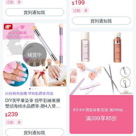
199
活動
券
$
活動
券
貨到通知我
貨到通知我
補貨中
白粉兩色隨機 塗粉點鑽多用途
DIY美甲暈染筆 指甲彩繪漸層
雙頭海綿水晶鑽筆-贈4入替換
8/3-8/9 開架保養/彩妝 滿399結帳85折
頭 Kiret (顏色隨機)
239
$
滿399享85折
活動
券
貨到通知我