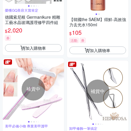
榮獲GQ美容大賞肯定
德國索尼根 Germanikure 精雕
【韓國the SAEM】得鮮-高效強
工藝水晶玻璃護理修甲四件組
力去光水150ml
2,020
$
105
$
券
活動
券
加入購物車
加入購物車
補貨中
補貨中
美甲必備小物 專業美甲護甲
卸甲修飾一筆搞定