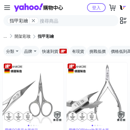
Yahoo購物中心
登入
指甲彩繪
開架彩妝
指甲彩繪
分類
品牌
快速到貨
有現貨
挑戰低價
價格低到
榮獲GQ美容大賞肯定
榮獲GQ與Health美容大賞