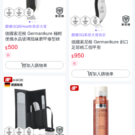
榮獲GQ與Health美容大賞
德國索尼根 Germanikure 極輕
榮獲GQ美容大賞肯定
便攜水晶玻璃指緣磨甲修型銼
德國索尼根 Germanikure 斜口
500
足部精工指甲剪
$
950
券
$
券
加入購物車
加入購物車