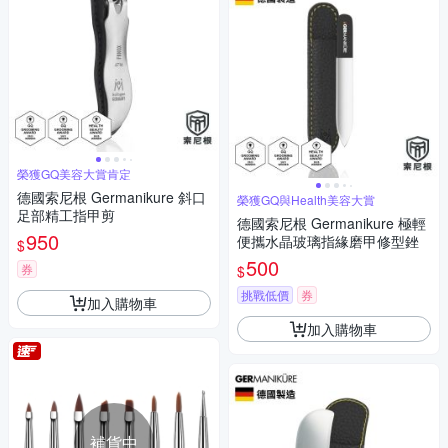
榮獲GQ美容大賞肯定
德國索尼根 Germanikure 斜口
榮獲GQ與Health美容大賞
足部精工指甲剪
德國索尼根 Germanikure 極輕
950
便攜水晶玻璃指緣磨甲修型銼
$
500
券
$
挑戰低價
券
加入購物車
加入購物車
補貨中