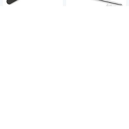
會修指甲的女生在細節上就是加分
EZFLOW雪猴麂皮拋光棒 #602
搖滾光撩 專業美甲彩繪筆刷
35
ARTISTIC長線筆 #03314
126
3折
$
180
3折
$
挑戰低價
券
挑戰低價
券
加入購物車
加入購物車