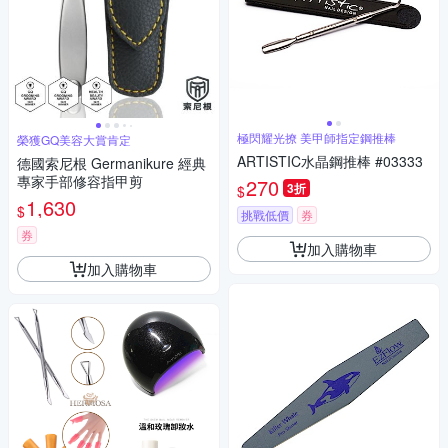
極閃耀光撩 美甲師指定鋼推棒
榮獲GQ美容大賞肯定
ARTISTIC水晶鋼推棒 #03333
德國索尼根 Germanikure 經典
專家手部修容指甲剪
270
3折
$
1,630
$
挑戰低價
券
券
加入購物車
加入購物車