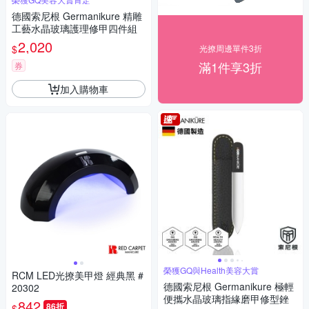
德國索尼根 Germanikure 精雕
工藝水晶玻璃護理修甲四件組
2,020
$
光撩周邊單件3折
滿1件享3折
券
加入購物車
榮獲GQ與Health美容大賞
RCM LED光撩美甲燈 經典黑 #
德國索尼根 Germanikure 極輕
20302
便攜水晶玻璃指緣磨甲修型銼
842
86折
$