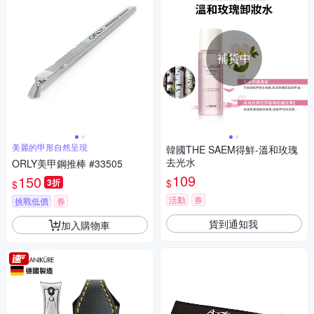
補貨中
美麗的甲形自然呈現
韓國THE SAEM得鮮-溫和玫瑰
去光水
ORLY美甲鋼推棒 #33505
109
150
$
3折
$
活動
券
挑戰低價
券
貨到通知我
加入購物車