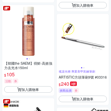
加入購物車
【韓國the SAEM】得鮮-高效強
力去光水150ml
搖滾光撩 專業美甲彩繪筆刷
105
$
ARTISTIC方頭筆刷9號 #03316
活動
券
240
3折
$
加入購物車
挑戰低價
券
加入購物車