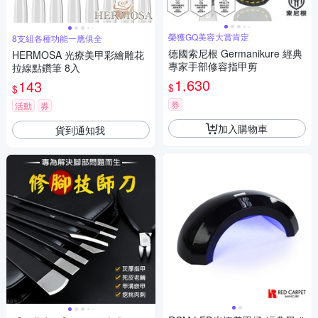
榮獲GQ美容大賞肯定
8支組各種功能一應俱全
德國索尼根 Germanikure 經典
HERMOSA 光療美甲彩繪雕花
專家手部修容指甲剪
拉線點鑽筆 8入
1,630
143
$
$
券
活動
券
加入購物車
貨到通知我