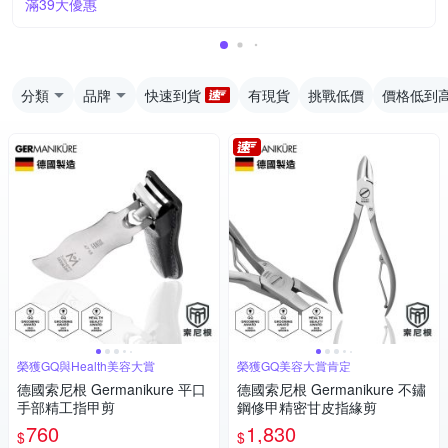
滿39大優惠
分類
品牌
快速到貨
有現貨
挑戰低價
價格低到
榮獲GQ與Health美容大賞
榮獲GQ美容大賞肯定
德國索尼根 Germanikure 平口
德國索尼根 Germanikure 不鏽
手部精工指甲剪
鋼修甲精密甘皮指緣剪
760
1,830
$
$