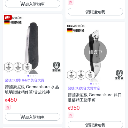
券
加入購物車
貨到通知我
補貨中
榮獲GQ與Health美容大賞
德國索尼根 Germanikure 水晶
榮獲GQ美容大賞肯定
玻璃指緣精修筆/甘皮推棒
德國索尼根 Germanikure 斜口
450
足部精工指甲剪
$
950
券
$
券
加入購物車
貨到通知我