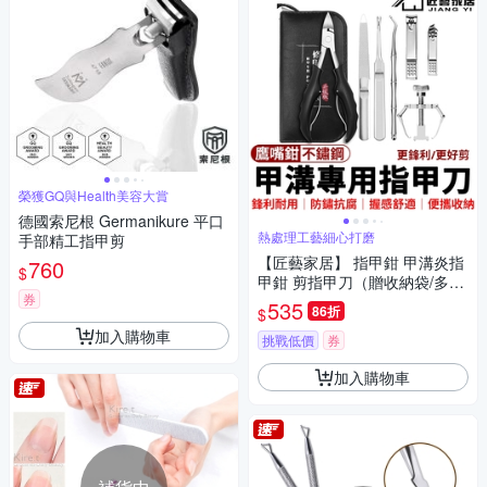
榮獲GQ與Health美容大賞
德國索尼根 Germanikure 平口
熱處理工藝細心打磨
手部精工指甲剪
【匠藝家居】 指甲鉗 甲溝炎指
760
$
甲鉗 剪指甲刀（贈收納袋/多功
券
能七件套）
535
86折
$
加入購物車
挑戰低價
券
加入購物車