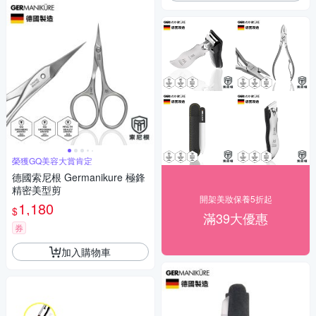
榮獲GQ美容大賞肯定
德國索尼根 Germanikure 極鋒
精密美型剪
開架美妝保養5折起
1,180
$
滿39大優惠
券
加入購物車