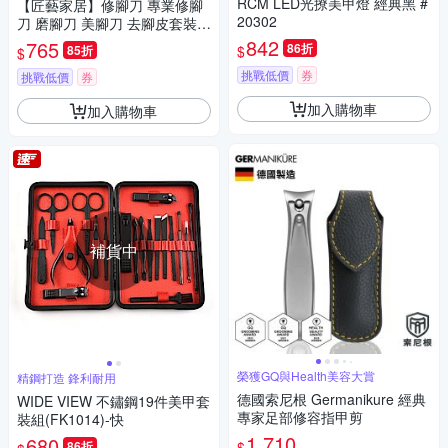
RCM LED光撩美甲燈 經典黑 #
【匠藝家居】修腳刀 專業修腳
20302
刀 磨腳刀 美腳刀 去腳皮套裝
磨腳器 去死皮刀 剪腳刀（黑色
842
765
86折
$
85折
$
9件套）
挑戰低價
券
挑戰低價
券
加入購物車
加入購物車
補貨中
榮獲GQ與Health美容大賞
精鋼打造 鋒利耐用
德國索尼根 Germanikure 經典
WIDE VIEW 不鏽鋼19件美甲套
專家足部修容指甲剪
裝組(FK1014)-快
1,710
680
$
86折