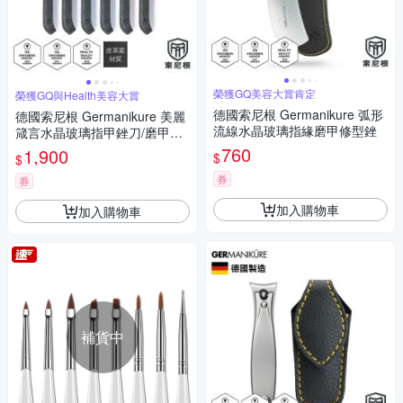
榮獲GQ美容大賞肯定
榮獲GQ與Health美容大賞
德國索尼根 Germanikure 弧形
德國索尼根 Germanikure 美麗
流線水晶玻璃指緣磨甲修型銼
箴言水晶玻璃指甲銼刀/磨甲棒
六件組
760
1,900
$
$
券
券
加入購物車
加入購物車
補貨中