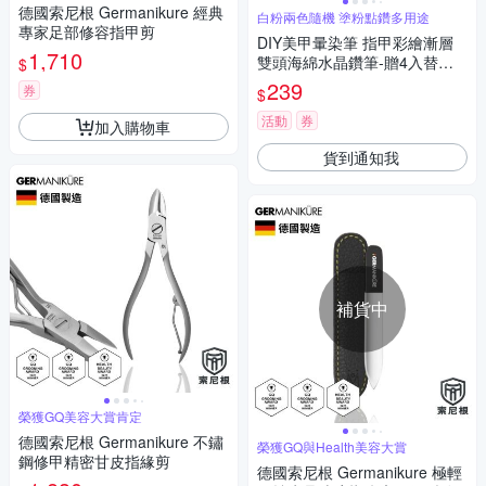
德國索尼根 Germanikure 經典
白粉兩色隨機 塗粉點鑽多用途
專家足部修容指甲剪
DIY美甲暈染筆 指甲彩繪漸層
1,710
雙頭海綿水晶鑽筆-贈4入替換
$
頭 Kiret (顏色隨機)
239
券
$
活動
券
加入購物車
貨到通知我
補貨中
榮獲GQ美容大賞肯定
德國索尼根 Germanikure 不鏽
榮獲GQ與Health美容大賞
鋼修甲精密甘皮指緣剪
德國索尼根 Germanikure 極輕