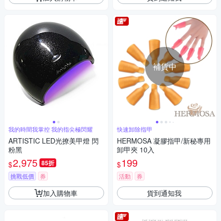
補貨中
我的時間我掌控 我的指尖極閃耀
快速卸除指甲
ARTISTIC LED光撩美甲燈 閃
HERMOSA 凝膠指甲/新秘專用
粉黑
卸甲夾 10入
2,975
199
85折
$
$
挑戰低價
券
活動
券
加入購物車
貨到通知我