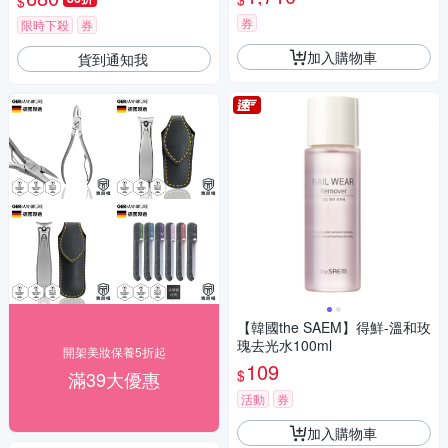
$
券
限時下殺
券
加入購物車
貨到通知我
【韓國the SAEM】得鮮-溫和玫
瑰去光水100ml
開架美妝保養5折起
109
$
滿39大優惠
活動
券
加入購物車