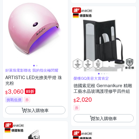
好萊塢電影聯名 我的指尖極閃耀
ARTISTIC LED光撩美甲燈 珠
榮獲GQ美容大賞肯定
光粉
德國索尼根 Germanikure 精雕
3,060
工藝水晶玻璃護理修甲四件組
85折
$
2,020
挑戰低價
券
$
券
加入購物車
加入購物車