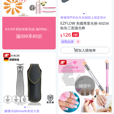
會修指甲的女生在細節上就是加分
EZFLOW 美國專業光撩-60234
鯨魚三面拋光棒
8/3-8/9 開架保養/彩妝 滿399結帳85折
126
3折
滿399享85折
$
挑戰低價
券
加入購物車
補貨中
榮獲GQ與Health美容大賞