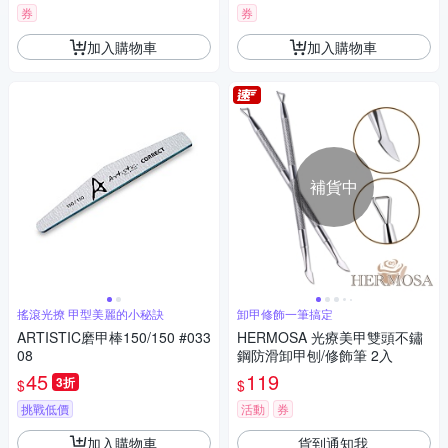
券
券
加入購物車
加入購物車
補貨中
搖滾光撩 甲型美麗的小秘訣
卸甲修飾一筆搞定
ARTISTIC磨甲棒150/150 #033
HERMOSA 光療美甲雙頭不鏽
08
鋼防滑卸甲刨/修飾筆 2入
45
119
3折
$
$
挑戰低價
活動
券
加入購物車
貨到通知我