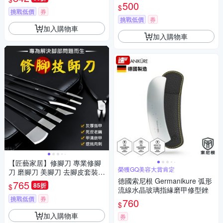
500
$
挑戰低價
券
挑戰低價
券
加入購物車
加入購物車
【匠藝家居】修腳刀 專業修腳
榮獲GQ美容大賞肯定
刀 磨腳刀 美腳刀 去腳皮套裝
磨腳器 去死皮刀 剪腳刀（黑色
德國索尼根 Germanikure 弧形
765
85折
$
9件套）
流線水晶玻璃指緣磨甲修型銼
挑戰低價
券
760
$
加入購物車
券