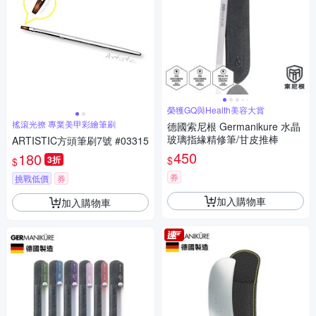
榮獲GQ與Health美容大賞
搖滾光撩 專業美甲彩繪筆刷
德國索尼根 Germanikure 水晶
玻璃指緣精修筆/甘皮推棒
ARTISTIC方頭筆刷7號 #03315
450
180
$
3折
$
券
挑戰低價
券
加入購物車
加入購物車