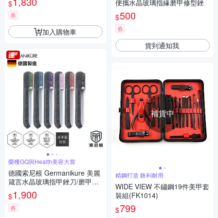
1,830
便攜水晶玻璃指緣磨甲修型銼
$
500
券
$
券
加入購物車
貨到通知我
補貨中
榮獲GQ與Health美容大賞
德國索尼根 Germanikure 美麗
精鋼打造 鋒利耐用
箴言水晶玻璃指甲銼刀/磨甲棒
WIDE VIEW 不鏽鋼19件美甲套
六件組
1,900
裝組(FK1014)
$
799
券
$