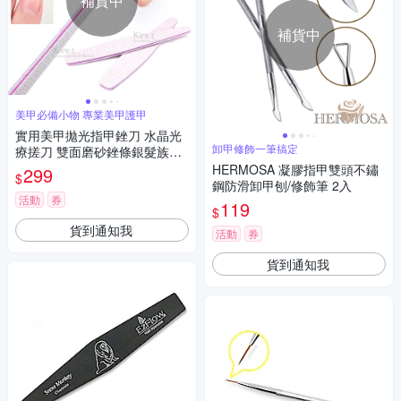
補貨中
補貨中
美甲必備小物 專業美甲護甲
實用美甲拋光指甲銼刀 水晶光
卸甲修飾一筆搞定
療搓刀 雙面磨砂銼條銀髮族護
理-超值4入 kiret
HERMOSA 凝膠指甲雙頭不鏽
299
$
鋼防滑卸甲刨/修飾筆 2入
活動
券
119
$
貨到通知我
活動
券
貨到通知我