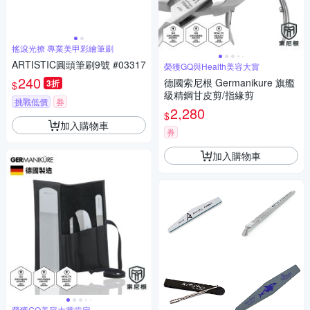
搖滾光撩 專業美甲彩繪筆刷
ARTISTIC圓頭筆刷9號 #03317
榮獲GQ與Health美容大賞
240
德國索尼根 Germanikure 旗艦
3折
$
級精鋼甘皮剪/指緣剪
挑戰低價
券
2,280
$
加入購物車
券
加入購物車
榮獲GQ美容大賞肯定