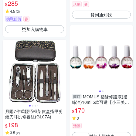
285
$
活動
券
4.5
(
2
)
貨到通知我
挑戰低價
券
加入購物車
MOMUS 指緣修護液(指
商店
緣油)10ml 5款可選【小三美
日】D120021
170
$
月陽7件式輕巧框架皮盒指甲剪
銼刀耳扒修容組(GL07A)
3
198
$
活動
3.5
(
2
)
加入購物車