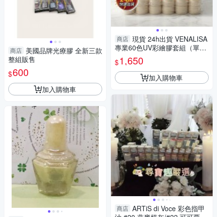
現貨 24h出貨 VENALISA
商店
專業60色UV彩繪膠套組（單罐
美國品牌光療膠 全新三款
商店
5ml／美甲凝膠指甲油） 1-1
1,650
整組販售
$
600
$
加入購物車
加入購物車
ARTiS di Voce 彩色指甲
商店