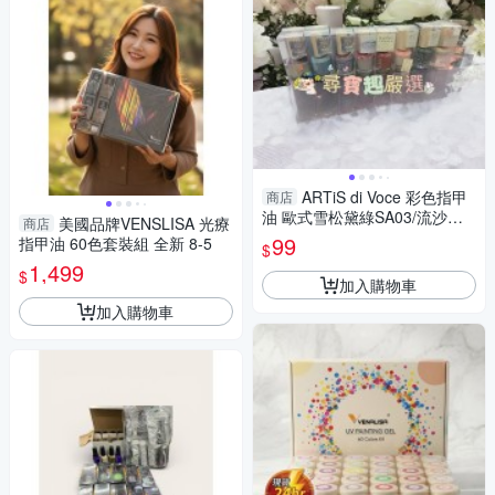
ARTiS di Voce 彩色指甲
商店
油 歐式雪松黛綠SA03/流沙玫
美國品牌VENSLISA 光療
商店
瑰灰SA01/氤氳朦朧TL05/LN08
99
指甲油 60色套裝組 全新 8-5
$
Fuzzy Violet/LN07 Gentle Viol
1,499
$
er/
加入購物車
加入購物車