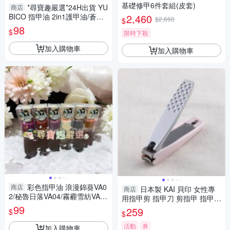
基礎修甲6件套組(皮套)
*尋寶趣嚴選*24H出貨 YU
商店
BICO 指甲油 2in1護甲油/蒼天
2,460
$2,660
$
藍石/木玫瑰粉/抹茶拿鐵/裸法香
98
$
限時下殺
頌/松子灰棕/繁星
加入購物車
加入購物車
彩色指甲油 浪漫錦葵VA0
商店
日本製 KAI 貝印 女性專
商店
2/秘魯日落VA04/霧霾雪紡VA0
用指甲剪 指甲刀 剪指甲 指甲剪
1/金茶絲綢VA03/象牙玫瑰VA0
99
美甲 修甲 護甲 鋒利 專為女性
259
$
$
6/桑葚果汁VA05
設計 指甲剪
活動
券
加入購物車