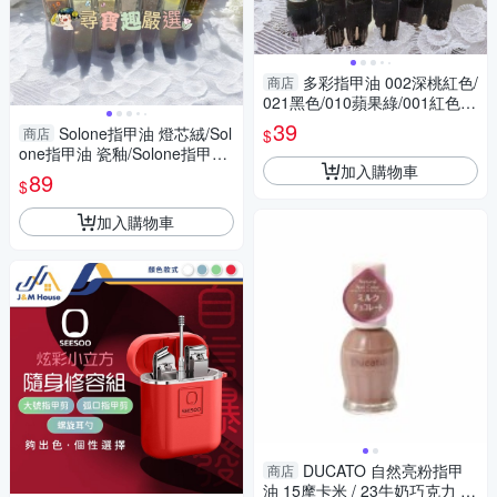
多彩指甲油 002深桃紅色/
商店
021黑色/010蘋果綠/001紅色/0
06藕粉色/015淺紫色/012藍綠
39
Solone指甲油 燈芯絨/Sol
商店
$
色/023白色/024透明/016深
one指甲油 瓷釉/Solone指甲油
加入購物車
陶坯/Solone指甲油 亞麻布/Sol
89
$
one指甲油 古董蕾絲/
加入購物車
DUCATO 自然亮粉指甲
商店
油 15摩卡米 / 23牛奶巧克力 11