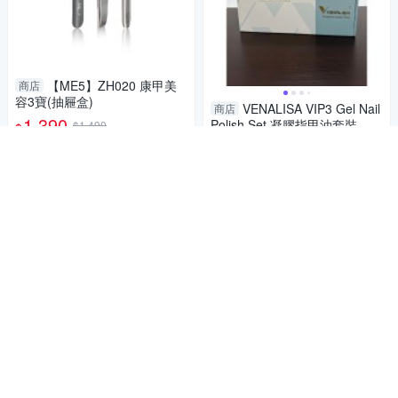
【ME5】ZH020 康甲美
商店
容3寶(抽屜盒)
VENALISA VIP3 Gel Nail
商店
1,390
Polish Set 凝膠指甲油套裝 全
$1,490
$
新無拆封
2,199
限時下殺
$
加入購物車
加入購物車