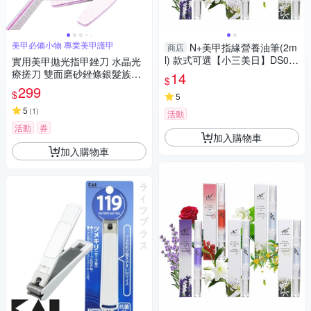
美甲必備小物 專業美甲護甲
N+美甲指緣營養油筆(2m
商店
l) 款式可選【小三美日】DS02
實用美甲拋光指甲銼刀 水晶光
1049
療搓刀 雙面磨砂銼條銀髮族護
14
$
理-超值4入 kiret
299
$
5
5
(
1
)
活動
活動
券
加入購物車
加入購物車