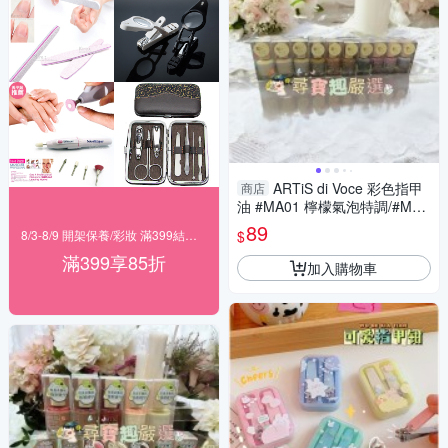
ARTiS di Voce 彩色指甲
商店
油 #MA01 檸檬氣泡特調/#MA0
2 核果香草奶茶/#MA03 芝麻鮮
89
$
8/3-8/9 開架保養/彩妝 滿399結帳85折
奶慕斯/#MA04 榛果摩卡脆脆/
滿399享85折
加入購物車