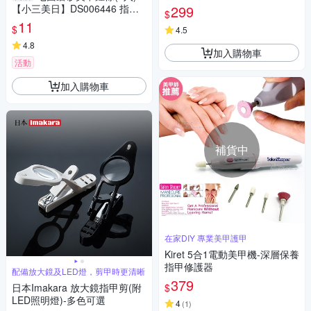
修甲刀 磨甲機 美甲剪 兩段剪甲
【小三美日】DS006446 指甲
299
$
模式
搓刀／修甲
11
$
4.5
4.8
加入購物車
活動
加入購物車
補貨中
在家DIY 專業美甲護甲
Kiret 5合1電動美甲機-深層保養
指甲修護器
配備放大鏡及LED燈，剪甲時更清晰
379
$
日本Imakara 放大鏡指甲剪(附
LED照明燈)-多色可選
4
(
1
)