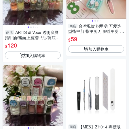
台灣現貨 指甲剪 可愛造
商店
型指甲剪 指甲剪刀 腳趾甲剪 美
ARTiS di Voce 透明底層
商店
甲工具 指甲剪兩件套
指甲油/霧面上層指甲油/飾底硬
59
$
甲油 潤透梅紅/飾底硬甲油 霓光
120
$
柔粉/彩色指甲
加入購物車
加入購物車
【ME5】ZH014 專櫃版
商店