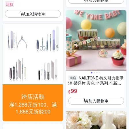
活動
加入購物車
NAILTONE 持久引力指甲
商店
油 帶亮片 素色 全系列 全新盒
損
99
$
跨店活動
加入購物車
滿1,288元折100、滿
1,888元折$200