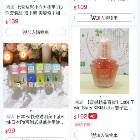
ml
109
七素炫彩小立方指甲刀3
商店
$
件套装組 指甲剪 美容修甲組 隨
加入購物車
身指甲刀 斜口指甲刀 掏耳棒 挖
139
$
耳棒
加入購物車
【震撼精品百貨】Little T
商店
win Stars KiKi&LaLa 雙子星小
天使~Sanrio指甲油-粉#03003
162
日本Pa快乾透明美甲油6
9折
商店
$
ml/日本Pa可剝式基底美甲油6
限時下殺
ml/日本Pa硬甲底油6ml/日本Pa
99
$
指緣油6ml/日本Pa護甲
加入購物車