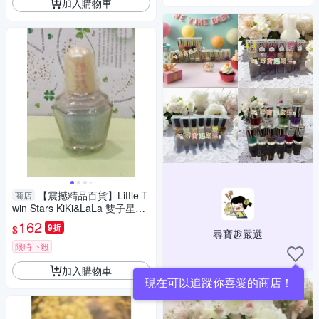
加入購物車
【震撼精品百貨】Little T
商店
win Stars KiKi&LaLa 雙子星小
天使~Sanrio指甲油-藍#03001
162
9折
$
尋寶趣嚴選
限時下殺
加入購物車
現在可以追蹤你喜愛的商店！