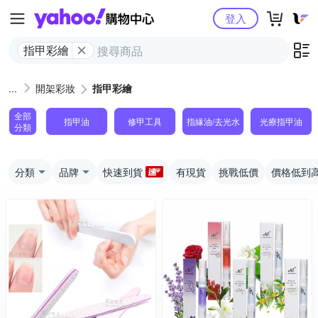
Yahoo購物中心
登入
指甲彩繪
開架彩妝
指甲彩繪
全部
指甲油
修甲工具
指緣油/去光水
光療指甲油
分類
分類
品牌
快速到貨
有現貨
挑戰低價
價格低到