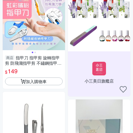
指甲刀 指甲剪 旋轉指甲
商店
剪 防飛濺指甲剪 不鏽鋼指甲剪
隨身便攜指甲刀 指甲剪刀 美甲
149
$
工具
小三美日旗艦店
加入購物車