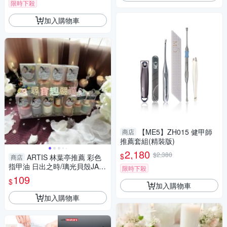
限時下殺
加入購物車
【ME5】ZH015 健甲師
商店
推薦套組(精裝版)
2,180
$2,380
$
ARTIS 林葉亭推薦 彩色
商店
指甲油 日出之時/璃光貝殼JA2
限時下殺
1/夏日雪白JA01/微光蜜桃JA2
109
$
2/蒼翠之泉JA10/山林湖
加入購物車
加入購物車