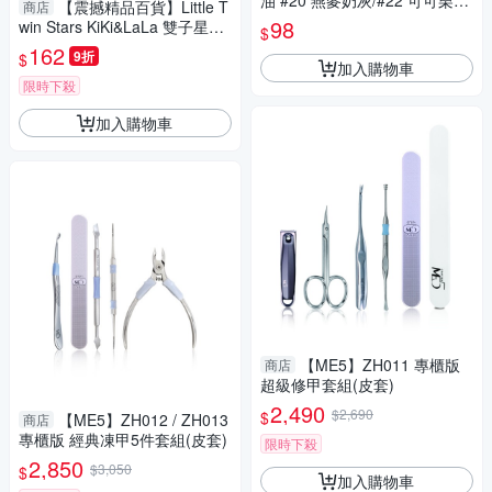
油 #20 燕麥奶灰/#22 可可栗子/
【震撼精品百貨】Little T
商店
#23 復古豆沙/#24 溫柔沙丘/#2
98
win Stars KiKi&LaLa 雙子星小
$
5 風的呢喃/#26 知性女
天使~Sanrio指甲油-黃#03000
162
9折
$
加入購物車
限時下殺
加入購物車
【ME5】ZH011 專櫃版
商店
超級修甲套組(皮套)
2,490
$2,690
$
【ME5】ZH012 / ZH013
商店
專櫃版 經典凍甲5件套組(皮套)
限時下殺
2,850
$3,050
$
加入購物車