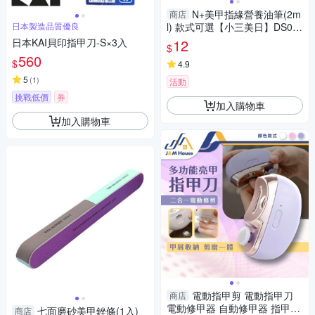
N+美甲指緣營養油筆(2m
商店
日本製造品質優良
l) 款式可選【小三美日】DS02
1049
日本KAI貝印指甲刀-S×3入
12
$
560
$
4.9
5
(
1
)
活動
挑戰低價
券
加入購物車
加入購物車
電動指甲剪 電動指甲刀
商店
電動修甲器 自動修甲器 指甲剪
七面磨砂美甲銼條(1入)
商店