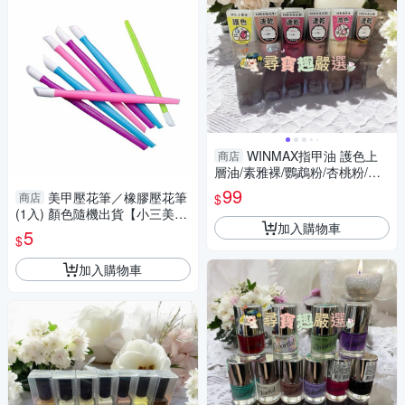
WINMAX指甲油 護色上
商店
層油/素雅裸/鸚鵡粉/杏桃粉/碧
藕褐/快乾潤色基底油
99
美甲壓花筆／橡膠壓花筆
商店
$
(1入) 顏色隨機出貨【小三美
加入購物車
日】 DS018434
5
$
加入購物車