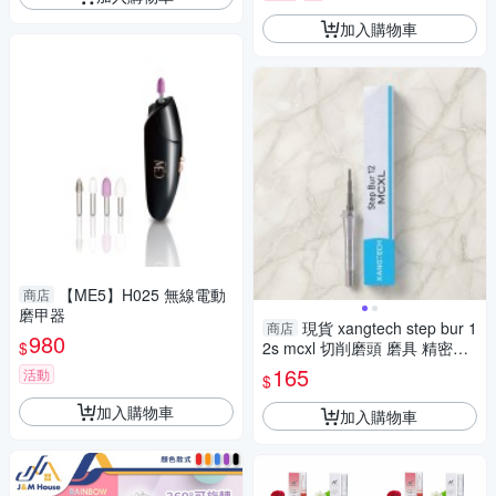
加入購物車
【ME5】H025 無線電動
商店
磨甲器
現貨 xangtech step bur 1
商店
980
$
2s mcxl 切削磨頭 磨具 精密加
工耗材 4-4
165
活動
$
加入購物車
加入購物車