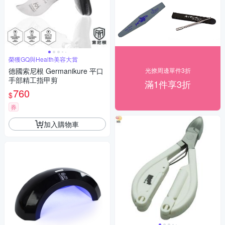
榮獲GQ與Health美容大賞
德國索尼根 Germanikure 平口
光撩周邊單件3折
手部精工指甲剪
滿1件享3折
760
$
券
加入購物車