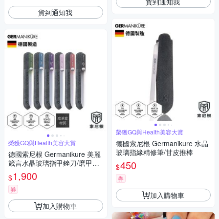
貨到通知我
貨到通知我
榮獲GQ與Health美容大賞
榮獲GQ與Health美容大賞
德國索尼根 Germanikure 水晶
玻璃指緣精修筆/甘皮推棒
德國索尼根 Germanikure 美麗
箴言水晶玻璃指甲銼刀/磨甲棒
450
$
六件組
1,900
$
券
券
加入購物車
加入購物車