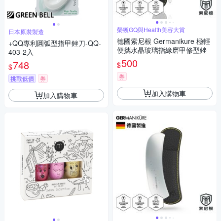
榮獲GQ與Health美容大賞
日本原裝製造
德國索尼根 Germanikure 極輕
+QQ專利圓弧型指甲銼刀-QQ-
便攜水晶玻璃指緣磨甲修型銼
403-2入
500
748
$
$
券
挑戰低價
券
加入購物車
加入購物車