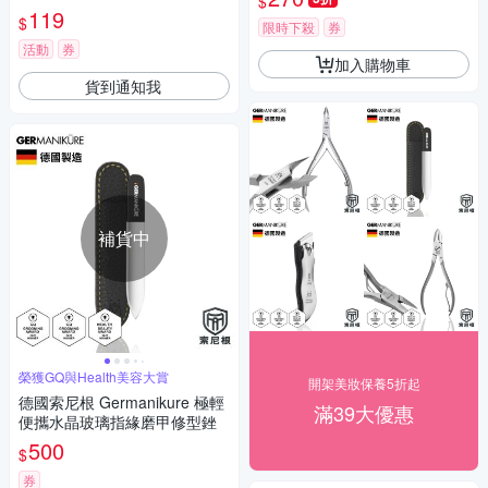
$
119
$
限時下殺
券
活動
券
加入購物車
貨到通知我
補貨中
榮獲GQ與Health美容大賞
開架美妝保養5折起
德國索尼根 Germanikure 極輕
滿39大優惠
便攜水晶玻璃指緣磨甲修型銼
500
$
券