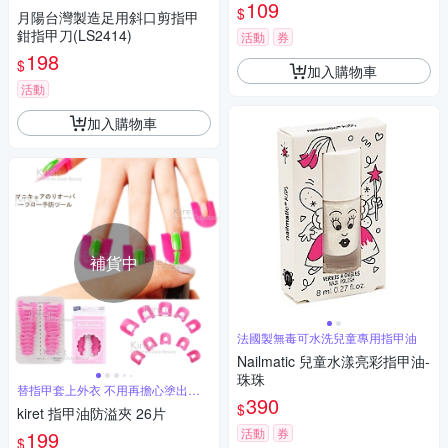
109
$
月陽台灣製造足用斜口剪指甲
鉗指甲刀(LS2414)
活動
券
198
$
加入購物車
活動
加入購物車
補貨中
法國製無毒可水洗兒童專用指甲油
Nailmatic 兒童水漾亮彩指甲油-
珠珠
替指甲套上外衣 不用再擔心塗出去
390
了
$
kiret 指甲油防溢夾 26片
活動
券
199
$