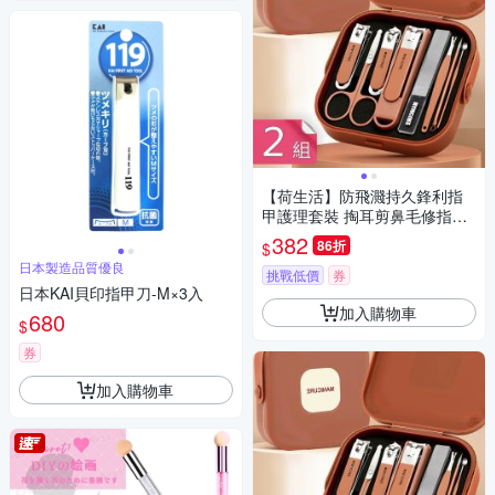
【荷生活】防飛濺持久鋒利指
甲護理套裝 掏耳剪鼻毛修指甲
精修護理套組-2入組
382
86折
$
日本製造品質優良
挑戰低價
券
日本KAI貝印指甲刀-M×3入
加入購物車
680
$
券
加入購物車