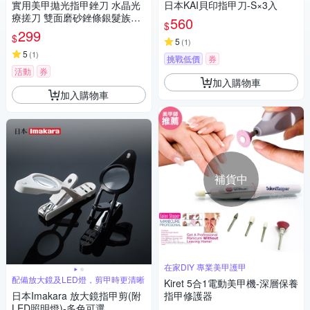
實用美甲拋光指甲銼刀 水晶光
日本KAI貝印指甲刀-S×3入
療搓刀 雙面磨砂銼條銀髮族護
560
$
理-超值4入 kiret
299
$
5
(
1
)
5
(
1
)
挑戰低價
券
活動
券
加入購物車
加入購物車
補貨中
在家DIY 專業美甲護甲
配備放大鏡及LED燈，剪甲時更清晰
Kiret 5合1電動美甲機-深層保養
日本Imakara 放大鏡指甲剪(附
指甲修護器
LED照明燈)-多色可選