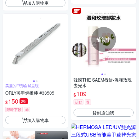
加入購物車
補貨中
韓國THE SAEM得鮮-溫和玫瑰
去光水
美麗的甲形自然呈現
109
ORLY美甲鋼推棒 #33505
$
150
3折
$
活動
券
限時下殺
券
貨到通知我
加入購物車