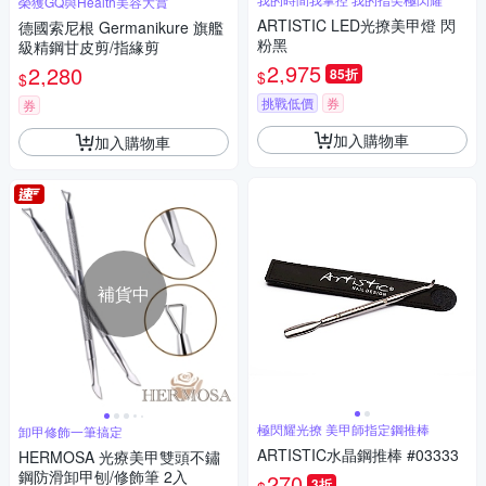
榮獲GQ與Health美容大賞
ARTISTIC LED光撩美甲燈 閃
德國索尼根 Germanikure 旗艦
粉黑
級精鋼甘皮剪/指緣剪
2,975
2,280
85折
$
$
挑戰低價
券
券
加入購物車
加入購物車
補貨中
極閃耀光撩 美甲師指定鋼推棒
卸甲修飾一筆搞定
ARTISTIC水晶鋼推棒 #03333
HERMOSA 光療美甲雙頭不鏽
鋼防滑卸甲刨/修飾筆 2入
270
3折