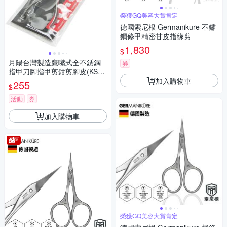
榮獲GQ美容大賞肯定
德國索尼根 Germanikure 不鏽
鋼修甲精密甘皮指緣剪
1,830
$
月陽台灣製造鷹嘴式全不銹鋼
券
指甲刀腳指甲剪鉗剪腳皮(KS28
加入購物車
01)
255
$
活動
券
加入購物車
榮獲GQ美容大賞肯定