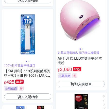
加入購物車
好萊塢電影聯名 我的指尖極閃耀
ARTISTIC LED光撩美甲燈 珠
光粉
100%日本原廠平輸進口
3,060
85折
$
【KAI 貝印】119系列抗菌系列
指甲剪3入組 KF1001 / L號KF1
挑戰低價
券
002(任選)-日本境內版
425
86折
$
加入購物車
挑戰低價
券
加入購物車