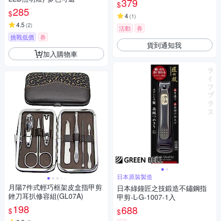
379
$
285
$
4
(
1
)
4.5
(
2
)
活動
券
挑戰低價
券
貨到通知我
加入購物車
日本原裝製造
月陽7件式輕巧框架皮盒指甲剪
日本綠鐘匠之技鍛造不鏽鋼指
銼刀耳扒修容組(GL07A)
甲剪-L-G-1007-1入
198
688
$
$