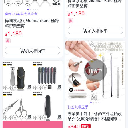
德國索尼根 Germanikure 極鋒
精密美型剪
1,180
$
榮獲GQ美容大賞肯定
德國索尼根 Germanikure 極鋒
券
精密美型剪
加入購物車
1,180
$
券
加入購物車
補貨中
打造無瑕玉手
專業美甲卸甲+修飾三件組贈收
納盒 光療凝膠指甲不鏽鋼卸甲
刨/雙頭鋼推 不銹鋼死皮叉Kiret
340
86折
$