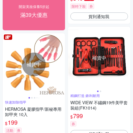
限時下殺
券
開架美妝保養5折起
滿39大優惠
貨到通知我
補貨中
補貨中
精鋼打造 鋒利耐用
快速卸除指甲
WIDE VIEW 不鏽鋼19件美甲套
裝組(FK1014)
HERMOSA 凝膠指甲/新秘專用
卸甲夾 10入
799
$
199
$
券
活動
券