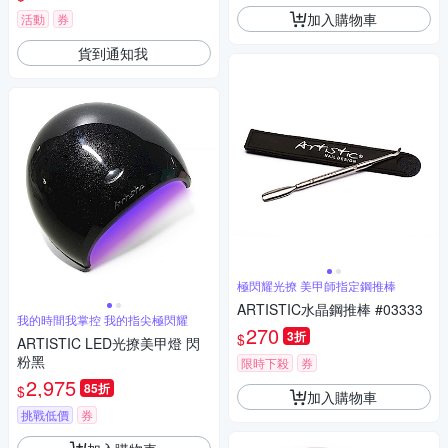
加入購物車
活動
券
貨到通知我
極閃耀光撩 美甲師指定鋼推棒
ARTISTIC水晶鋼推棒 #03333
我的時間我掌控 我的指尖極閃耀
270
3折
$
ARTISTIC LED光撩美甲燈 閃
粉黑
限時下殺
券
2,975
85折
$
加入購物車
挑戰低價
券