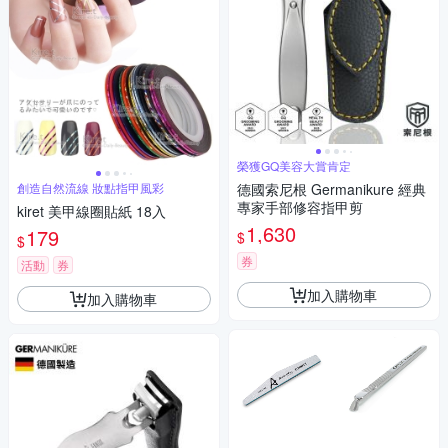
榮獲GQ美容大賞肯定
創造自然流線 妝點指甲風彩
德國索尼根 Germanikure 經典
專家手部修容指甲剪
kiret 美甲線圈貼紙 18入
1,630
179
$
$
券
活動
券
加入購物車
加入購物車