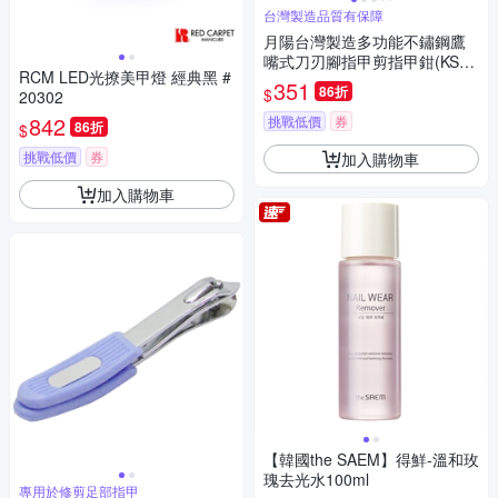
台灣製造品質有保障
月陽台灣製造多功能不鏽鋼鷹
嘴式刀刃腳指甲剪指甲鉗(KS28
RCM LED光撩美甲燈 經典黑 #
17)
351
86折
$
20302
842
挑戰低價
券
86折
$
挑戰低價
券
加入購物車
加入購物車
【韓國the SAEM】得鮮-溫和玫
瑰去光水100ml
專用於修剪足部指甲