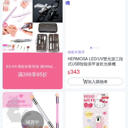
快乾不黑手
HERMOSA LED/UV雙光源三段
式USB智能美甲速乾光療機
8/3-8/9 開架保養/彩妝 滿399結帳85折
343
$
滿399享85折
加入購物車
補貨中