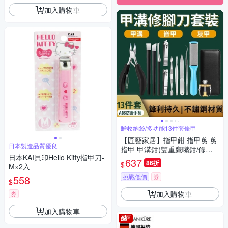
加入購物車
贈收納袋/多功能13件套修甲
【匠藝家居】指甲鉗 指甲剪 剪
日本製造品質優良
指甲 甲溝鉗(雙重鷹嘴鉗/修剪
日本KAI貝印Hello Kitty指甲刀-
器/死皮剪/修腳刀工具13件套)-
637
86折
$
M×2入
贈收納袋
挑戰低價
券
558
$
加入購物車
券
加入購物車