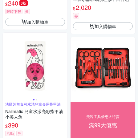
240
3折
$
2,020
$
限時下殺
券
券
加入購物車
加入購物車
法國製無毒可水洗兒童專用指甲油
Nailmatic 兒童水漾亮彩指甲油-
小美人魚
美容工具優惠大特賣
390
滿99大優惠
$
活動
券