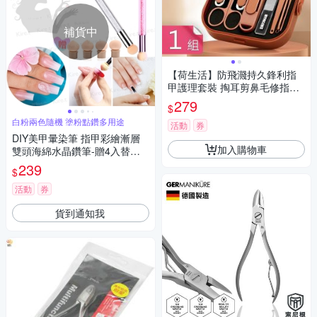
補貨中
【荷生活】防飛濺持久鋒利指
甲護理套裝 掏耳剪鼻毛修指甲
精修護理套組-1入組
279
$
白粉兩色隨機 塗粉點鑽多用途
活動
券
DIY美甲暈染筆 指甲彩繪漸層
加入購物車
雙頭海綿水晶鑽筆-贈4入替換
頭 Kiret (顏色隨機)
239
$
活動
券
貨到通知我