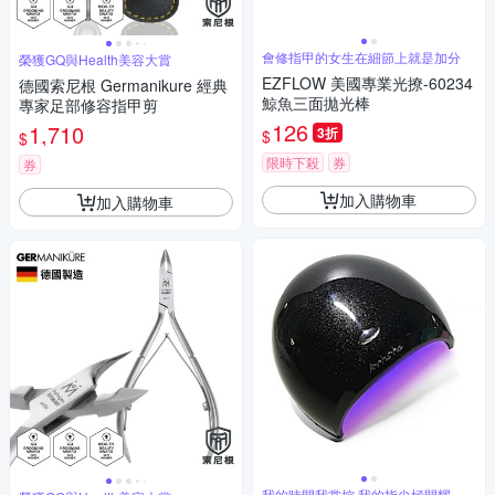
會修指甲的女生在細節上就是加分
榮獲GQ與Health美容大賞
EZFLOW 美國專業光撩-60234
德國索尼根 Germanikure 經典
鯨魚三面拋光棒
專家足部修容指甲剪
126
1,710
3折
$
$
限時下殺
券
券
加入購物車
加入購物車
我的時間我掌控 我的指尖極閃耀