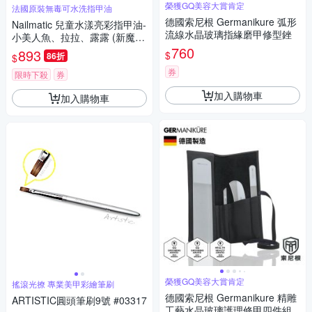
榮獲GQ美容大賞肯定
法國原裝無毒可水洗指甲油
德國索尼根 Germanikure 弧形
Nailmatic 兒童水漾亮彩指甲油-
流線水晶玻璃指緣磨甲修型銼
小美人魚、拉拉、露露 (新魔幻
森林3入)
760
893
$
86折
$
券
限時下殺
券
加入購物車
加入購物車
榮獲GQ美容大賞肯定
搖滾光撩 專業美甲彩繪筆刷
德國索尼根 Germanikure 精雕
ARTISTIC圓頭筆刷9號 #03317
工藝水晶玻璃護理修甲四件組