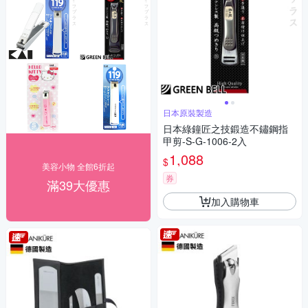
日本原裝製造
日本綠鐘匠之技鍛造不鏽鋼指
甲剪-S-G-1006-2入
1,088
$
美容小物 全館6折起
券
滿39大優惠
加入購物車