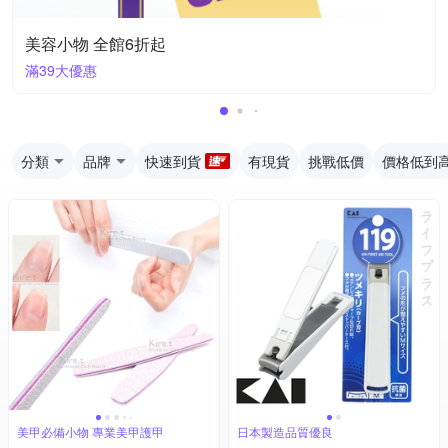
美容小物 全館6折起
滿39大優惠
分類
品牌
快速到貨
有現貨
挑戰低價
價格低到
美甲必備小物 專業美甲護甲
日本製造品質優良