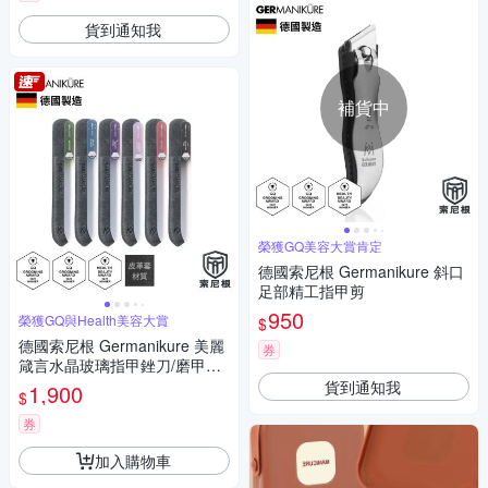
貨到通知我
補貨中
榮獲GQ美容大賞肯定
德國索尼根 Germanikure 斜口
足部精工指甲剪
950
榮獲GQ與Health美容大賞
$
德國索尼根 Germanikure 美麗
券
箴言水晶玻璃指甲銼刀/磨甲棒
六件組
貨到通知我
1,900
$
券
加入購物車