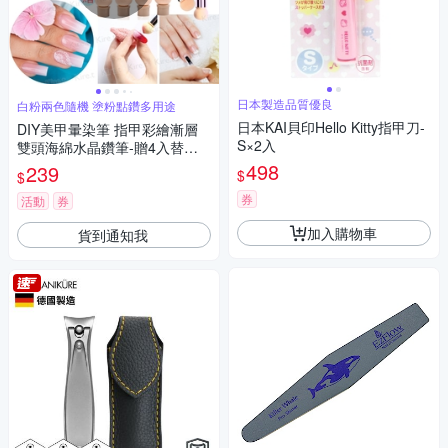
日本製造品質優良
白粉兩色隨機 塗粉點鑽多用途
日本KAI貝印Hello Kitty指甲刀-
DIY美甲暈染筆 指甲彩繪漸層
S×2入
雙頭海綿水晶鑽筆-贈4入替換
頭 Kiret (顏色隨機)
498
239
$
$
券
活動
券
加入購物車
貨到通知我