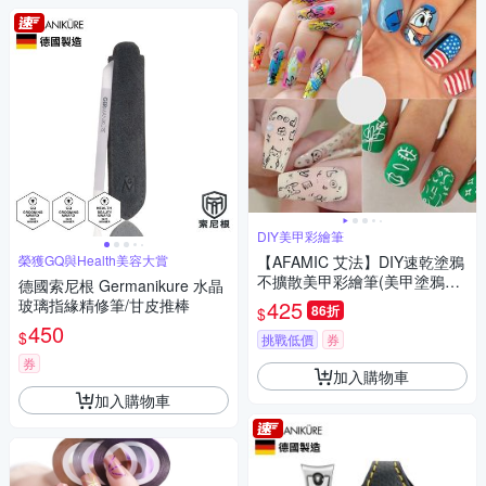
DIY美甲彩繪筆
榮獲GQ與Health美容大賞
【AFAMIC 艾法】DIY速乾塗鴉
不擴散美甲彩繪筆(美甲塗鴉筆
德國索尼根 Germanikure 水晶
指甲彩繪筆 丙烯馬克筆 畫筆 彩
玻璃指緣精修筆/甘皮推棒
425
86折
$
色筆)
450
$
挑戰低價
券
券
加入購物車
加入購物車