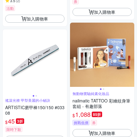
3.5
(
2
)
券
活動
加入購物車
加入購物車
無動物實驗純素化妝品
搖滾光撩 甲型美麗的小秘訣
nailmatic TATTOO 彩繪紋身筆
套組 - 有趣部落
ARTISTIC磨甲棒150/150 #033
08
1,088
85折
$
45
3折
$
挑戰低價
券
限時下殺
加入購物車