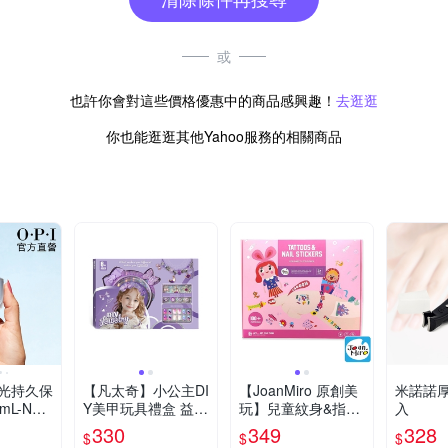
或
也許你會對這些價格優惠中的商品感興趣！
去逛逛
你也能逛逛其他Yahoo服務的相關商品
高光持久保
【凡太奇】小公主DI
【JoanMiro 原創美
米諾諾厚
L-NAT
Y美甲玩具禮盒 益智
玩】兒童紋身&指甲
入
指甲油專
玩具 髮圈 項鍊
貼紙-Girl款
330
349
328
$
$
$
蓋/植萃