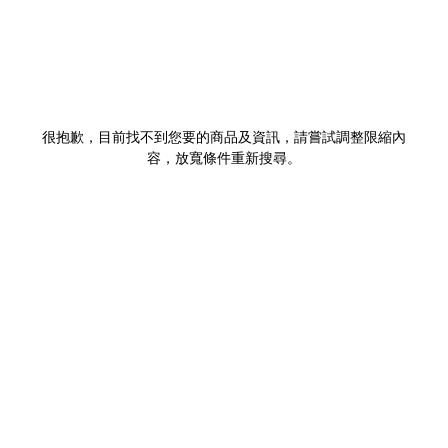
很抱歉，目前找不到您要的商品及資訊，請嘗試調整限縮內
容，放寬條件重新搜尋。