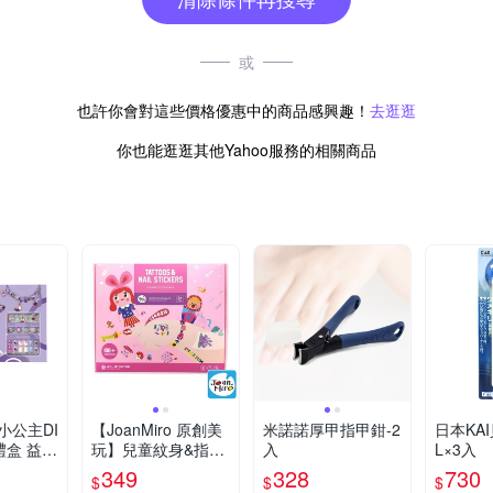
或
也許你會對這些價格優惠中的商品感興趣！
去逛逛
你也能逛逛其他Yahoo服務的相關商品
小公主DI
【JoanMiro 原創美
米諾諾厚甲指甲鉗-2
日本KA
禮盒 益智
玩】兒童紋身&指甲
入
L×3入
項鍊
貼紙-Girl款
349
328
730
$
$
$