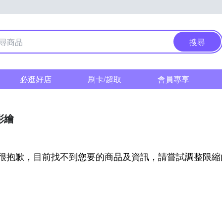
搜尋
必逛好店
刷卡/超取
會員專享
彩繪
很抱歉，目前找不到您要的商品及資訊，請嘗試調整限縮