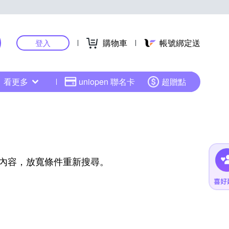
購物車
帳號綁定送
登入
看更多
uniopen 聯名卡
超贈點
內容，放寬條件重新搜尋。