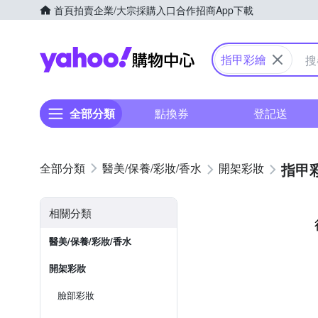
首頁
拍賣
企業/大宗採購入口
合作招商
App下載
Yahoo購物中心
指甲彩繪
全部分類
點換券
登記送
指甲
醫美/保養/彩妝/香水
開架彩妝
相關分類
醫美/保養/彩妝/香水
開架彩妝
臉部彩妝