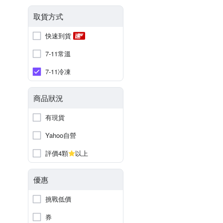
取貨方式
快速到貨
7-11常溫
7-11冷凍
商品狀況
有現貨
Yahoo自營
評價4顆
以上
優惠
挑戰低價
券