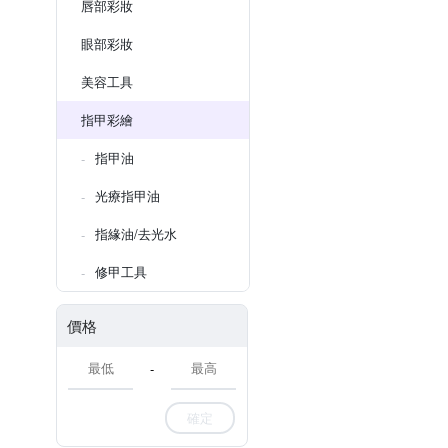
唇部彩妝
眼部彩妝
美容工具
指甲彩繪
指甲油
光療指甲油
指緣油/去光水
修甲工具
價格
-
確定