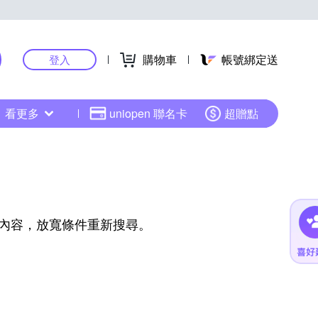
購物車
帳號綁定送
登入
看更多
uniopen 聯名卡
超贈點
內容，放寬條件重新搜尋。