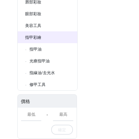
唇部彩妝
眼部彩妝
美容工具
指甲彩繪
指甲油
光療指甲油
指緣油/去光水
修甲工具
價格
-
確定