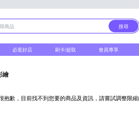
搜尋
必逛好店
刷卡/超取
會員專享
彩繪
很抱歉，目前找不到您要的商品及資訊，請嘗試調整限縮