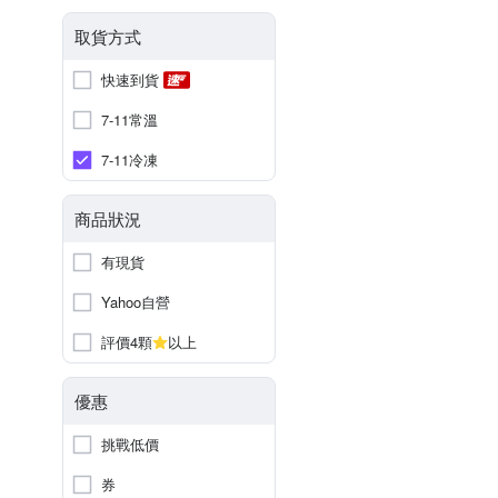
取貨方式
快速到貨
7-11常溫
7-11冷凍
商品狀況
有現貨
Yahoo自營
評價4顆
以上
優惠
挑戰低價
券