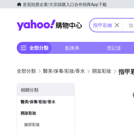
首頁
拍賣
企業/大宗採購入口
合作招商
App下載
Yahoo購物中心
指甲彩繪
全部分類
點換券
登記送
指甲
醫美/保養/彩妝/香水
開架彩妝
相關分類
醫美/保養/彩妝/香水
開架彩妝
臉部彩妝