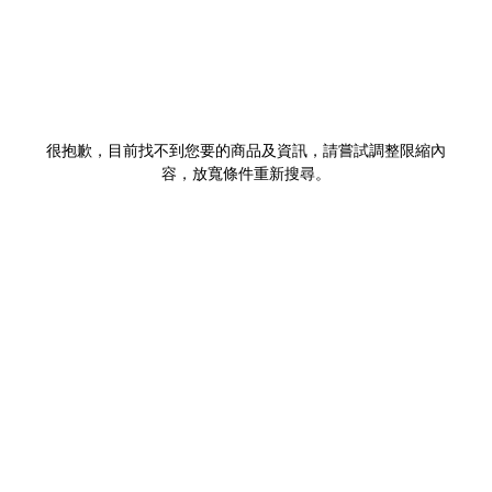
很抱歉，目前找不到您要的商品及資訊，請嘗試調整限縮內
容，放寬條件重新搜尋。