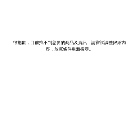
很抱歉，目前找不到您要的商品及資訊，請嘗試調整限縮內
容，放寬條件重新搜尋。