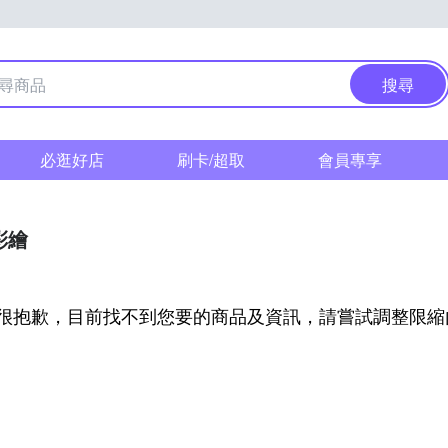
搜尋
必逛好店
刷卡/超取
會員專享
彩繪
很抱歉，目前找不到您要的商品及資訊，請嘗試調整限縮