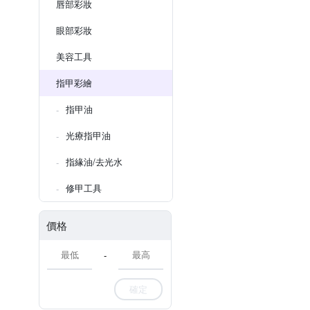
唇部彩妝
眼部彩妝
美容工具
指甲彩繪
指甲油
光療指甲油
指緣油/去光水
修甲工具
價格
-
確定