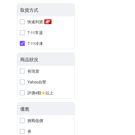
取貨方式
快速到貨
7-11常溫
7-11冷凍
商品狀況
有現貨
Yahoo自營
評價4顆
以上
優惠
挑戰低價
券