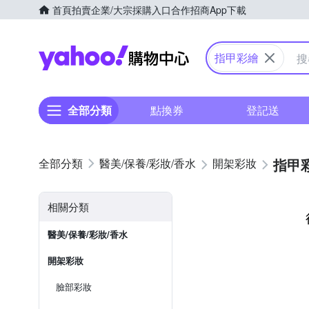
首頁
拍賣
企業/大宗採購入口
合作招商
App下載
Yahoo購物中心
指甲彩繪
全部分類
點換券
登記送
指甲
醫美/保養/彩妝/香水
開架彩妝
相關分類
醫美/保養/彩妝/香水
開架彩妝
臉部彩妝