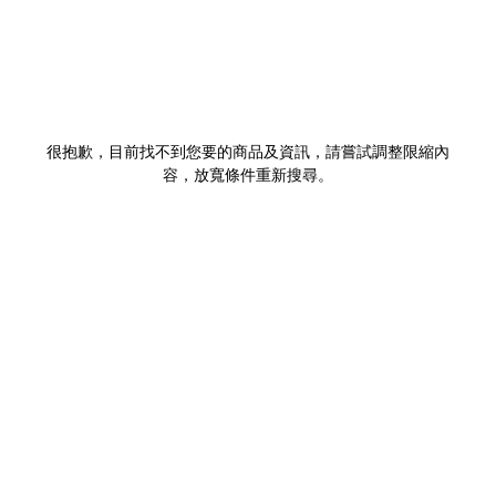
很抱歉，目前找不到您要的商品及資訊，請嘗試調整限縮內
容，放寬條件重新搜尋。