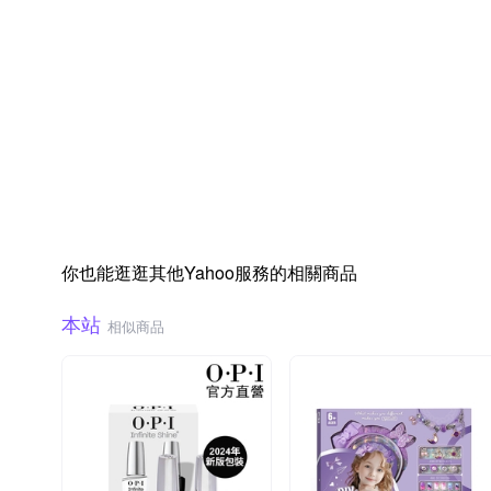
你也能逛逛其他Yahoo服務的相關商品
本站
相似商品