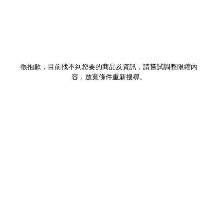
很抱歉，目前找不到您要的商品及資訊，請嘗試調整限縮內
容，放寬條件重新搜尋。