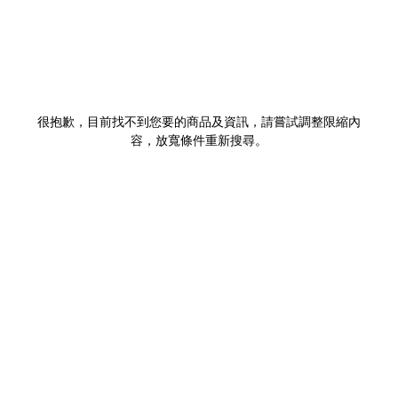
很抱歉，目前找不到您要的商品及資訊，請嘗試調整限縮內
容，放寬條件重新搜尋。