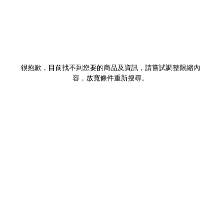
很抱歉，目前找不到您要的商品及資訊，請嘗試調整限縮內
容，放寬條件重新搜尋。