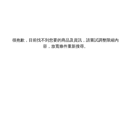
很抱歉，目前找不到您要的商品及資訊，請嘗試調整限縮內
容，放寬條件重新搜尋。