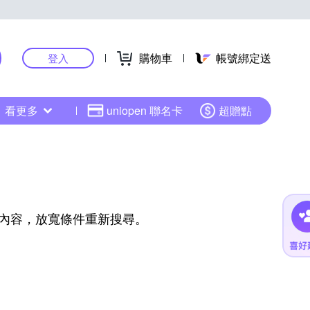
購物車
帳號綁定送
登入
看更多
uniopen 聯名卡
超贈點
內容，放寬條件重新搜尋。