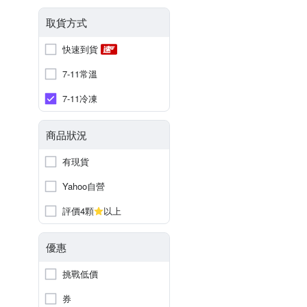
取貨方式
快速到貨
7-11常溫
7-11冷凍
商品狀況
有現貨
Yahoo自營
評價4顆
以上
優惠
挑戰低價
券