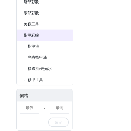
唇部彩妝
眼部彩妝
美容工具
指甲彩繪
指甲油
光療指甲油
指緣油/去光水
修甲工具
價格
-
確定