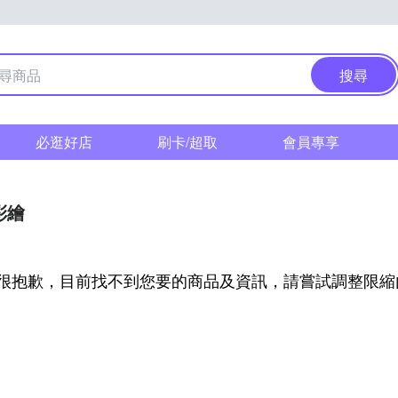
搜尋
必逛好店
刷卡/超取
會員專享
彩繪
很抱歉，目前找不到您要的商品及資訊，請嘗試調整限縮