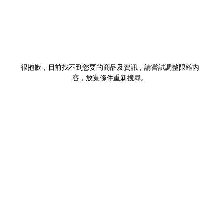
很抱歉，目前找不到您要的商品及資訊，請嘗試調整限縮內
容，放寬條件重新搜尋。