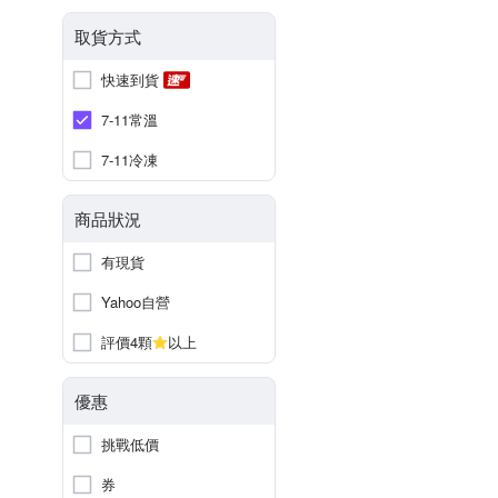
取貨方式
快速到貨
7-11常溫
7-11冷凍
商品狀況
有現貨
Yahoo自營
評價4顆
以上
優惠
挑戰低價
券