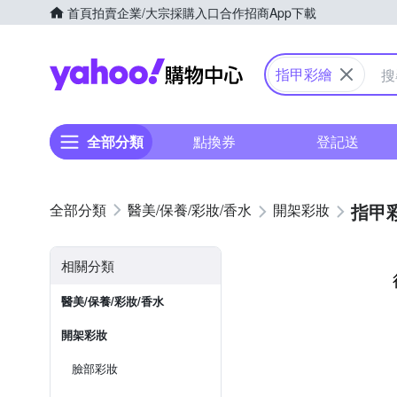
首頁
拍賣
企業/大宗採購入口
合作招商
App下載
Yahoo購物中心
指甲彩繪
全部分類
點換券
登記送
指甲
醫美/保養/彩妝/香水
開架彩妝
相關分類
醫美/保養/彩妝/香水
開架彩妝
臉部彩妝