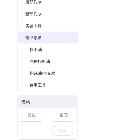
唇部彩妝
眼部彩妝
美容工具
指甲彩繪
指甲油
光療指甲油
指緣油/去光水
修甲工具
價格
-
確定