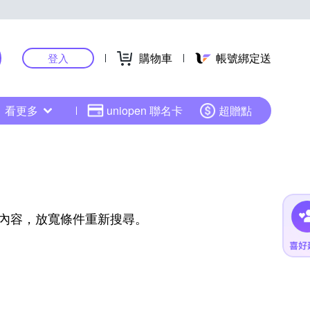
購物車
帳號綁定送
登入
看更多
uniopen 聯名卡
超贈點
內容，放寬條件重新搜尋。