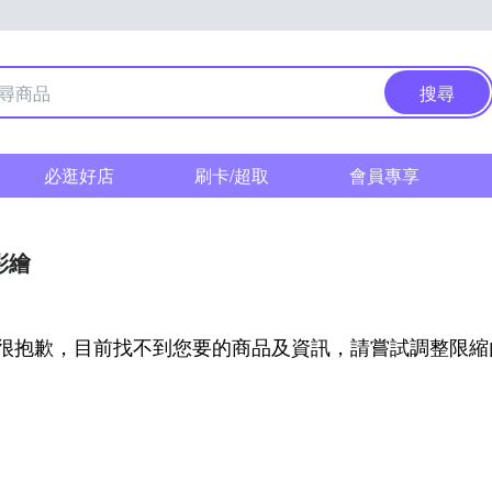
搜尋
必逛好店
刷卡/超取
會員專享
彩繪
很抱歉，目前找不到您要的商品及資訊，請嘗試調整限縮