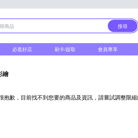
搜尋
必逛好店
刷卡/超取
會員專享
彩繪
很抱歉，目前找不到您要的商品及資訊，請嘗試調整限縮