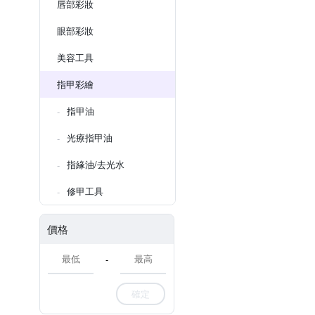
唇部彩妝
眼部彩妝
美容工具
指甲彩繪
指甲油
光療指甲油
指緣油/去光水
修甲工具
價格
-
確定