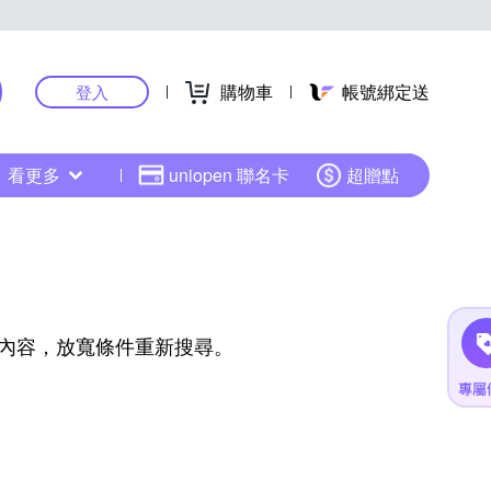
購物車
帳號綁定送
登入
看更多
uniopen 聯名卡
超贈點
內容，放寬條件重新搜尋。