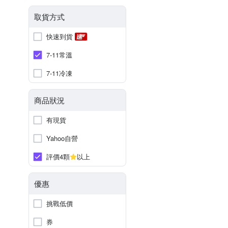
取貨方式
快速到貨
7-11常溫
7-11冷凍
商品狀況
有現貨
Yahoo自營
評價4顆
以上
優惠
挑戰低價
券