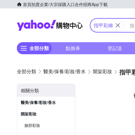
首頁
拍賣
企業/大宗採購入口
合作招商
App下載
Yahoo購物中心
指甲彩繪
全部分類
點換券
登記送
指甲
醫美/保養/彩妝/香水
開架彩妝
相關分類
醫美/保養/彩妝/香水
開架彩妝
臉部彩妝