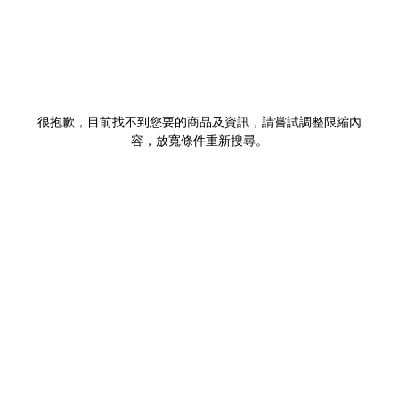
很抱歉，目前找不到您要的商品及資訊，請嘗試調整限縮內
容，放寬條件重新搜尋。