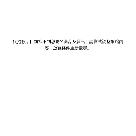
很抱歉，目前找不到您要的商品及資訊，請嘗試調整限縮內
容，放寬條件重新搜尋。