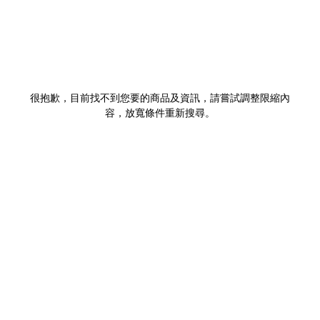
很抱歉，目前找不到您要的商品及資訊，請嘗試調整限縮內
容，放寬條件重新搜尋。