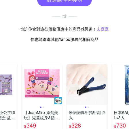
或
也許你會對這些價格優惠中的商品感興趣！
去逛逛
你也能逛逛其他Yahoo服務的相關商品
小公主DI
【JoanMiro 原創美
米諾諾厚甲指甲鉗-2
日本KA
禮盒 益智
玩】兒童紋身&指甲
入
L×3入
項鍊
貼紙-Girl款
349
328
730
$
$
$