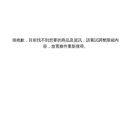
很抱歉，目前找不到您要的商品及資訊，請嘗試調整限縮內
容，放寬條件重新搜尋。